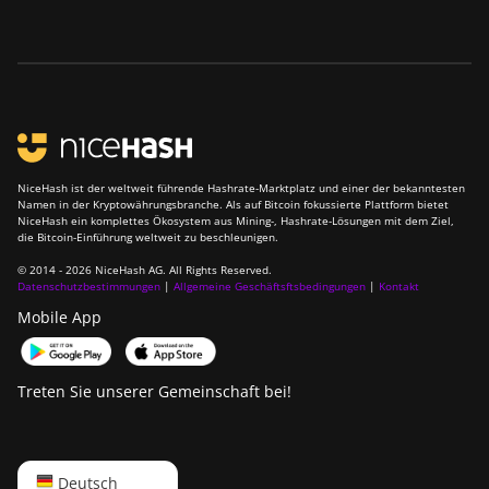
NiceHash ist der weltweit führende Hashrate-Marktplatz und einer der bekanntesten
Namen in der Kryptowährungsbranche. Als auf Bitcoin fokussierte Plattform bietet
NiceHash ein komplettes Ökosystem aus Mining-, Hashrate-Lösungen mit dem Ziel,
die Bitcoin-Einführung weltweit zu beschleunigen.
© 2014 - 2026 NiceHash AG. All Rights Reserved.
Datenschutzbestimmungen
|
Allgemeine Geschäftsftsbedingungen
|
Kontakt
Mobile App
Treten Sie unserer Gemeinschaft bei!
English
Deutsch