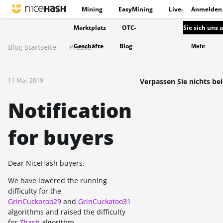
Mining
EasyMining
Live-
Anmelden
Marktplatz
OTC-
Sie sich uns 
Geschäfte
Blog
Blog Startseite
Presse
Mehr
11 Mar 2019
Verpassen Sie nichts bei
Notification
for buyers
Dear NiceHash buyers,
We have lowered the running
difficulty for the
GrinCuckaroo29
and
GrinCuckatoo31
algorithms and raised the difficulty
for
Zhash
algorithm.