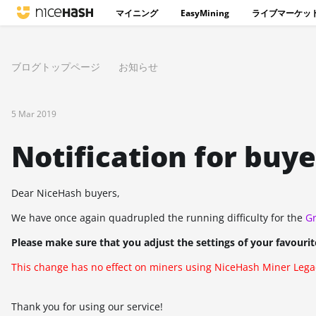
マイニング
EasyMining
ライブマーケッ
ブログトップページ
お知らせ
5 Mar 2019
Notification for buye
Dear NiceHash buyers,
We have once again quadrupled the running difficulty for the
G
Please make sure that you adjust the settings of your favourit
This change has no effect on miners using NiceHash Miner Lega
Thank you for using our service!