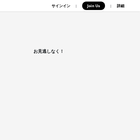
サインイン
Join Us
|
|
詳細
お見逃しなく！