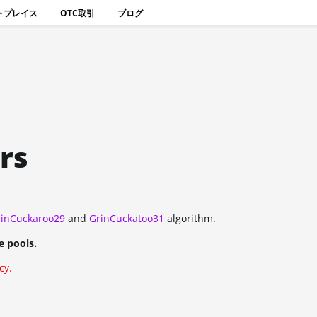
トプレイス
OTC取引
ブログ
rs
rinCuckaroo29
and
GrinCuckatoo31
algorithm.
e pools.
cy.