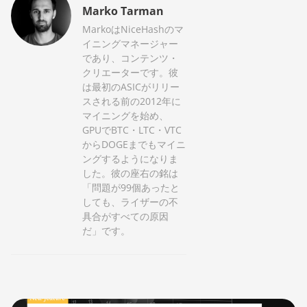
Marko Tarman
MarkoはNiceHashのマ
イニングマネージャー
であり、コンテンツ・
クリエーターです。彼
は最初のASICがリリー
スされる前の2012年に
マイニングを始め、
GPUでBTC・LTC・VTC
からDOGEまでもマイニ
ングするようになりま
した。彼の座右の銘は
「問題が99個あったと
しても、ライザーの不
具合がすべての原因
だ」です。