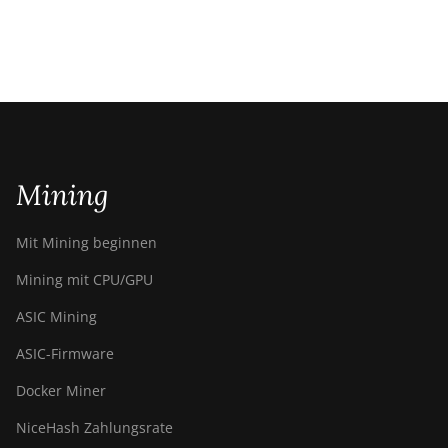
Mining
Mit Mining beginnen
Mining mit CPU/GPU
ASIC Mining
ASIC-Firmware
Docker Miner
NiceHash Zahlungsrate