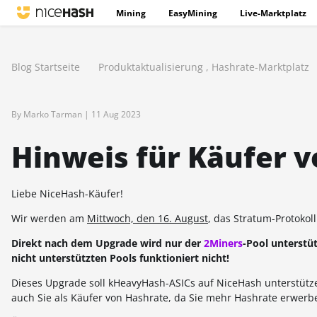
Mining
EasyMining
Live-Marktplatz
Blog Startseite
Produktaktualisierung
,
Hashrate-Marktplatz
By Marko Tarman |
11 Aug 2023
Hinweis für Käufer 
Liebe NiceHash-Käufer!
Wir werden am
Mittwoch, den 16. August
, das Stratum-Protokol
Direkt nach dem Upgrade wird nur der
2Miners
-Pool unterstüt
nicht unterstützten Pools funktioniert nicht!
Dieses Upgrade soll kHeavyHash-ASICs auf NiceHash unterstütz
auch Sie als Käufer von Hashrate, da Sie mehr Hashrate erwer