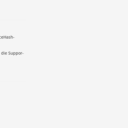
iceHash-
r die Suppor-