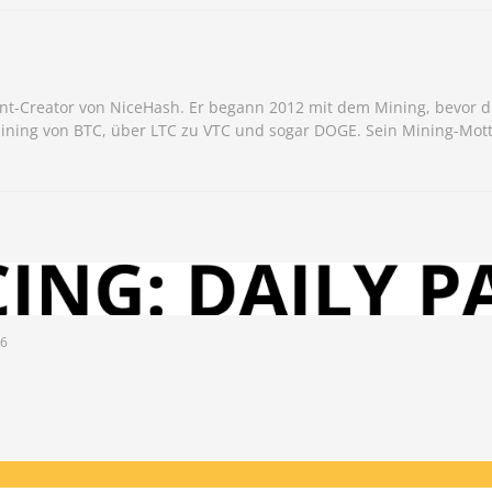
nt-Creator von NiceHash. Er begann 2012 mit dem Mining, bevor d
Mining von BTC, über LTC zu VTC und sogar DOGE. Sein Mining-Mott
26