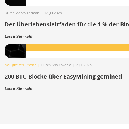
Durch Marko Tarman
|
18 Jul 2026
Der Überlebensleitfaden für die 1 % der B
Lesen Sie mehr
Neuigkeiten
,
Presse
|
Durch Ana Kovačič
|
2 Jul 2026
200 BTC-Blöcke über EasyMining gemined
Lesen Sie mehr