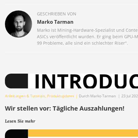
GESCHRIEBEN VON
Marko Tarman
Marko ist Mining-Hardware-Spezialist und Conte
ASICs veröffentlicht wurden. Er ging beim GPU-
99 Probleme, alle sind ein schlechter Riser".
Anleitungen & Tutorials
,
Produktupdates
|
Durch Marko Tarman
|
23 Jul 20
Wir stellen vor: Tägliche Auszahlungen!
Lesen Sie mehr