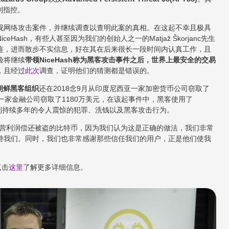
到指控。
视网络攻击案件，并继续调查以查明此案的真相。在这起不幸且极具
ash，有些人甚至因为我们的创始人之一的Matjaž Škorjanc先生
连，进而散步不实信息，好在其在后来很长一段时间内认真工作，且
验将继续
带领NiceHash称为黑客攻击事件之后，世界上最安全的交易
，且经过
此次
调查，证明他们的猜测都是错误的。
的朝鲜黑客组织
还在2018念9月从印度尼西亚一家加密货币公司窃取了
约一家金融公司窃取了1180万美元，在该起事件中，黑客使用了
一系列持续多年的令人震惊的犯罪、洗钱以及黑客攻击行为。
的经营利润偿还被盗的比特币，因为我们认为这是正确的做法，我们非常
持我们。同时，我们也非常感谢那些信任我们的用户，正是他们使我
点击
这里
了解更多详细信息。