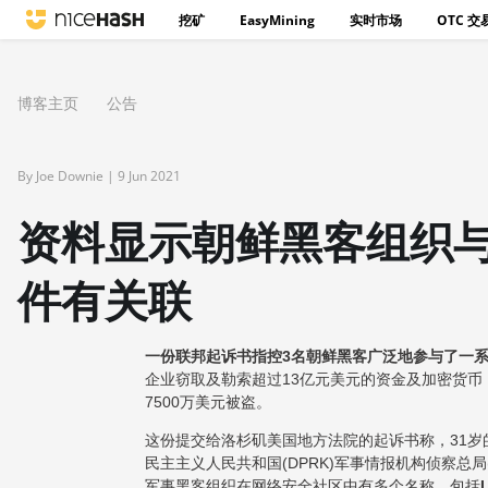
挖矿
EasyMining
实时市场
OTC 交
博客主页
公告
By Joe Downie |
9 Jun 2021
资料显示朝鲜黑客组织与2
件有关联
一份联邦起诉书指控3名朝鲜黑客广泛地参与了一
企业窃取及勒索超过13亿元美元的资金及加密货币
7500万美元被盗。
这份提交给洛杉矶美国地方法院的起诉书称，31岁的Jon Ch
民主主义人民共和国(DPRK)军事情报机构侦察总
军事黑客组织在网络安全社区中有多个名称，包括