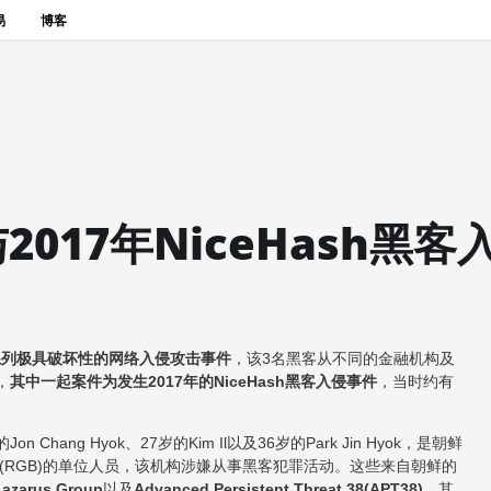
易
博客
017年NiceHash黑客
系列极具破坏性的网络入侵攻击事件
，该3名黑客从不同的金融机构及
，
其中一起案件为发生2017年的NiceHash黑客入侵事件
，当时约有
ang Hyok、27岁的Kim Il以及36岁的Park Jin Hyok，是朝鲜
局(RGB)的单位人员，该机构涉嫌从事黑客犯罪活动。这些来自朝鲜的
Lazarus Group
以及
Advanced Persistent Threat 38(APT38)
。其