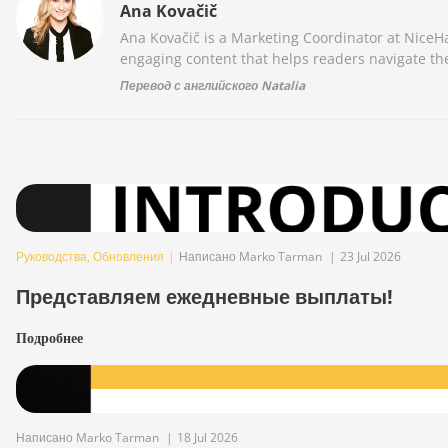
Ana Kovačič
Ana Kovačič is a Marketing Coordinator at NiceHa
engaging content that helps readers navigate the
Перевод с английского Natalia
Руководства
,
Обновления
|
Написано Marko Tarman
|
23 Jul 2026
Представляем ежедневные выплаты!
Подробнее
Написано Marko Tarman
|
18 Jul 2026