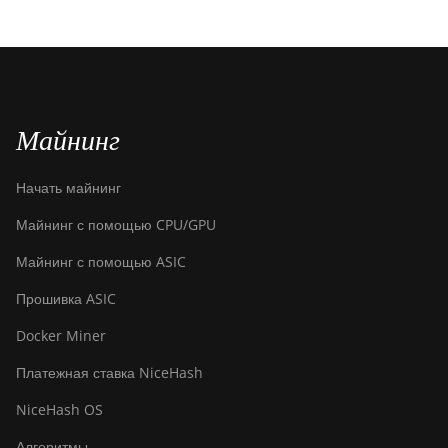
Майнинг
Начать майнинг
Майнинг с помощью CPU/GPU
Майнинг с помощью ASIC
Прошивка ASIC
Docker Miner
Платежная ставка NiceHash
NiceHash OS
Алгоритмы