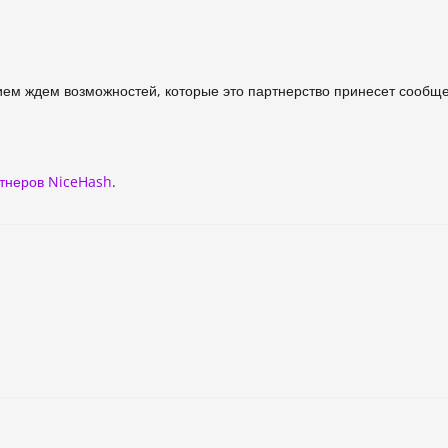
нием ждем возможностей, которые это партнерство принесет сообщ
ртнеров NiceHash
.