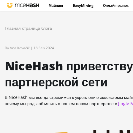
Майнинг
EasyMining
Онлайн-рынок
Главная страница блога
By Ana Kovačič |
18 Sep 2024
NiceHash приветствуе
партнерской сети
В NiceHash мы всегда стремимся к укреплению экосистемы май
почему мы рады объявить о нашем новом партнерстве с
Jingle 