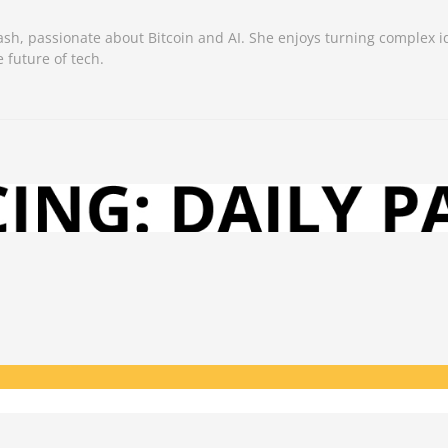
sh, passionate about Bitcoin and AI. She enjoys turning complex i
 future of tech.