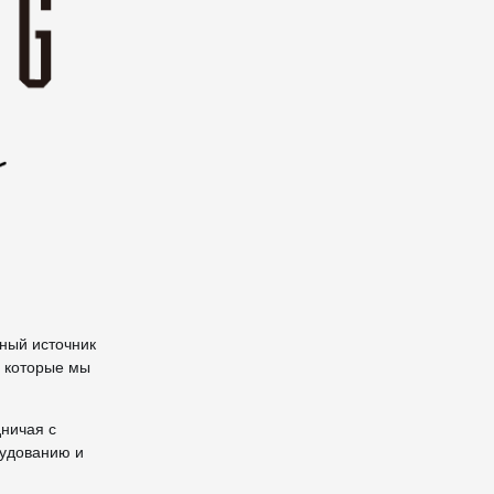
жный источник
, которые мы
дничая с
рудованию и