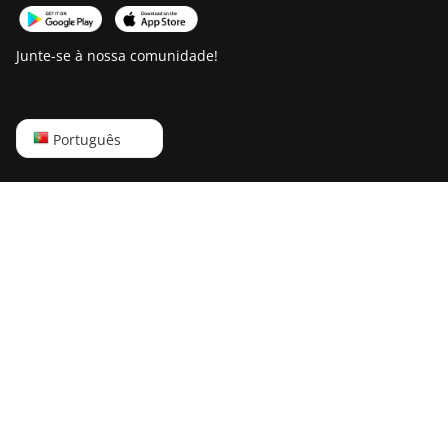
Junte-se à nossa comunidade!
English
Português
Русский
中文
Deutsch
Português
Español
Français
日本語