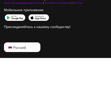
Политика конфиденциальности
|
Условия и положения
|
Контакт
Мобильное приложение
Присоединяйтесь к нашему сообществу!
English
Русский
Русский
中文
Deutsch
Português
Español
Français