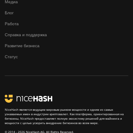
Медиа
Блог
Работа
Справка и поддержка
Развитие бизнеса
Статус
NiceHash является ведущим мировым рынком мощности и одним из самых
узнаваемых имен в индустрии криптовалют. Как платформа, ориентированная на
биткоины, NiceHash предоставляет полную экосистему решений для майнинга и
мощности с целью ускорить внедрение биткоинов во всем мире.
© 2014 - 2026 NiceHash AG. All Rights Reserved.