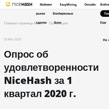
Майнинг
EasyMining
Онлайн-
Войти
рынок
Внебиржевые
Пр
сделки
Блог
Главная страница блога
Публикации
Еще
20 Mar 2020
Не 
Опрос об
удовлетворенности
NiceHash за 1
квартал 2020 г.