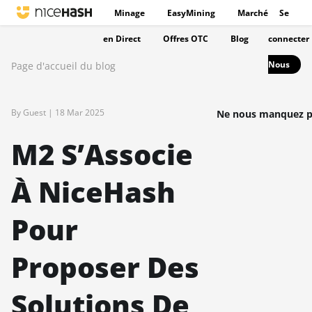
Minage
EasyMining
Marché
Se
en Direct
Offres OTC
Blog
connecter
Nous
Page d'accueil du blog
By Guest |
18 Mar 2025
Ne nous manquez p
M2 S’Associe
À NiceHash
Pour
Proposer Des
Solutions De