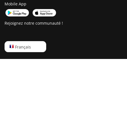
Mobile App
Rejoignez notre communauté !
English
Français
Русский
中文
Deutsch
Português
Español
Français
日本語