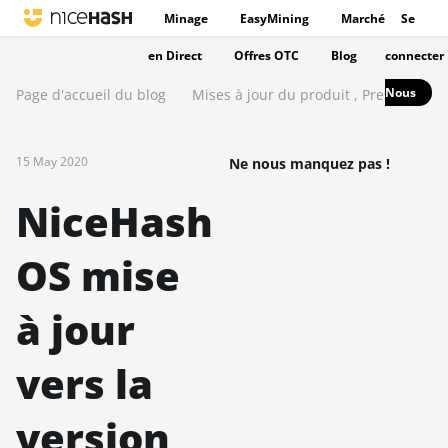
Minage
EasyMining
Marché
Se
en Direct
Offres OTC
Blog
connecter
Nous
Page d'accueil du blog
Mises à jour du produit
,
Presse
15 May 2020
Ne nous manquez pas !
NiceHash
OS mise
à jour
vers la
version