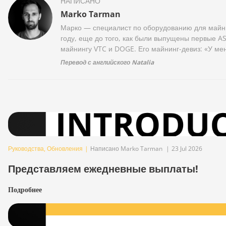
НАПИСАНО
Marko Tarman
Марко — специалист по оборудованию для майни
году, еще до того, как были выпущены первые AS
майнингу VTC и DOGE. Его майнинг-девиз: «У мен
Перевод с английского Natalia
Руководства
,
Обновления
|
Написано Marko Tarman
|
23 Jul 2026
Представляем ежедневные выплаты!
Подробнее