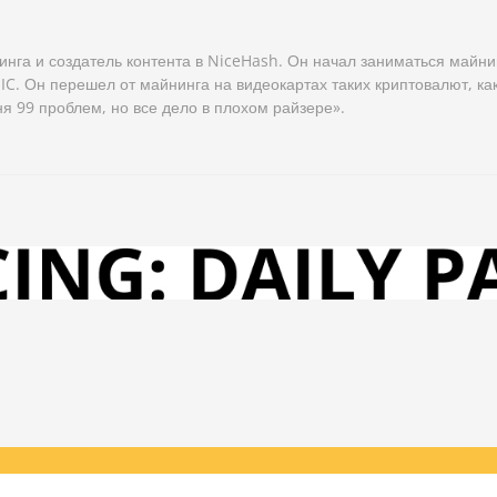
нга и создатель контента в NiceHash. Он начал заниматься майни
IC. Он перешел от майнинга на видеокартах таких криптовалют, как
я 99 проблем, но все дело в плохом райзере».