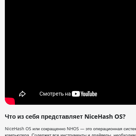
Что из себя представляет NiceHash OS?
NiceHash OS или сокращенно NHOS — это операционная система
компьютера. Содержит все инструменты и драйверы, необходи