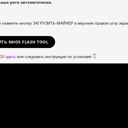
ваши риги автоматически.
 и нажмите кнопку ЗАГРУЗИТЬ МАЙНЕР в верхнем правом углу экра
ИТЬ NHOS FLASH TOOL
 OS
здесь
или следовать инструкции по установкe 👇