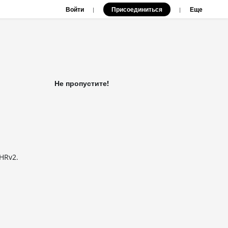
Войти
Присоединиться
|
|
Еще
Не пропустите!
HRv2.