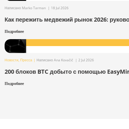
Написано Marko Tarman
|
18 Jul 2026
Как пережить медвежий рынок 2026: руков
Подробнее
Новости
,
Пресса
|
Написано Ana Kovačič
|
2 Jul 2026
200 блоков BTC добыто с помощью EasyMi
Подробнее