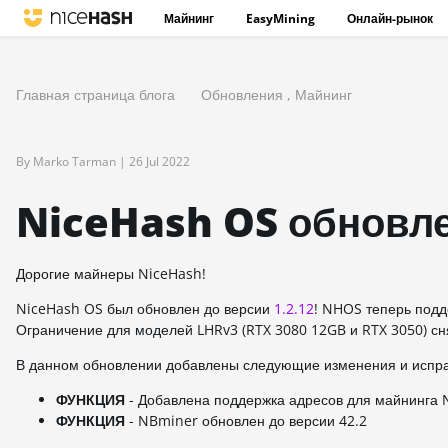
Майнинг
EasyMining
Онлайн-рынок
Главная страница блога
Обновления
,
Майнинг
By Marko Tarman |
26 Jul 2022
NiceHash OS обновлен
Дорогие майнеры NiceHash!
NiceHash OS был обновлен до версии
1.2.12
! NHOS теперь подд
Ограничение для моделей LHRv3 (RTX 3080 12GB и RTX 3050) сн
В данном обновлении добавлены следующие изменения и испр
ФУНКЦИЯ
- Добавлена поддержка адресов для майнинга 
ФУНКЦИЯ
- NBminer обновлен до версии 42.2