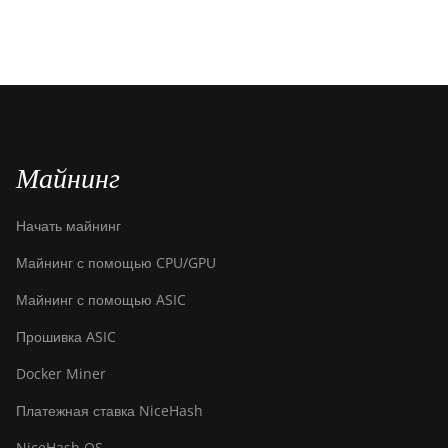
Майнинг
Начать майнинг
Майнинг с помощью CPU/GPU
Майнинг с помощью ASIC
Прошивка ASIC
Docker Miner
Платежная ставка NiceHash
NiceHash OS