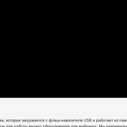
, которая загружается с флеш-накопителя USB и работает из пам
мые для работы вашего оборудования для майнинга. Мы рекоменд