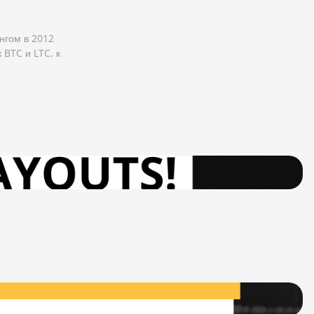
нгом в 2012
 BTC и LTC, к