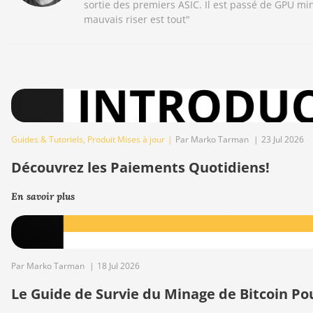
sortie des premiers ASIC. Il est passé de GPU m
mauvais riser est tout"
Guides & Tutoriels
,
Produit Mises à jour
|
Par Marko Tarman
|
23 Jul 2026
Découvrez les Paiements Quotidiens!
En savoir plus
Par Marko Tarman
|
18 Jul 2026
Le Guide de Survie du Minage de Bitcoin Po