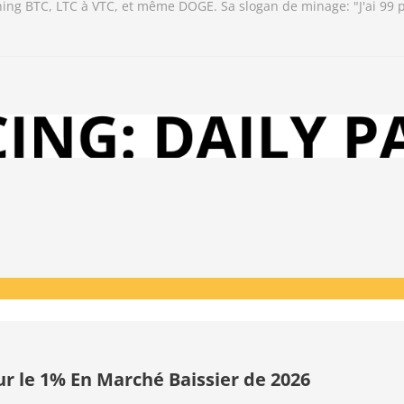
ining BTC, LTC à VTC, et même DOGE. Sa slogan de minage: "J'ai 99
ur le 1% En Marché Baissier de 2026