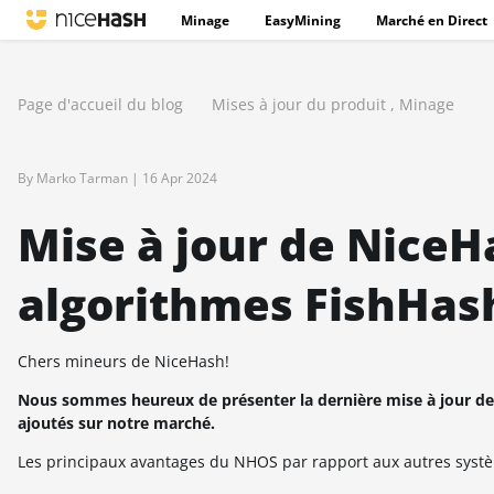
Minage
EasyMining
Marché en Direct
Page d'accueil du blog
Mises à jour du produit
,
Minage
By Marko Tarman |
16 Apr 2024
Mise à jour de NiceH
algorithmes FishHas
Chers mineurs de NiceHash!
Nous sommes heureux de présenter la dernière mise à jour de
ajoutés sur notre marché.
Les principaux avantages du NHOS par rapport aux autres systèm