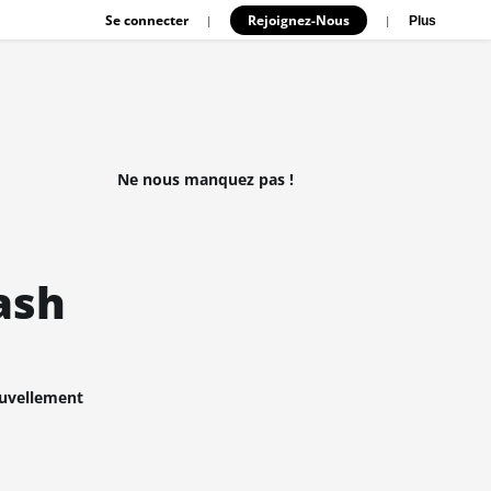
Se connecter
Rejoignez-Nous
|
|
Plus
Ne nous manquez pas !
ash
ouvellement