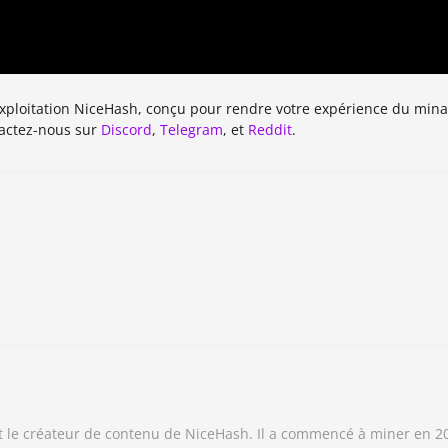
exploitation NiceHash, conçu pour rendre votre expérience du mina
tactez-nous sur
Discord
,
Telegram
, et
Reddit
.
et le créateur de contenu de NiceHash. Il a commencé à miner en 2