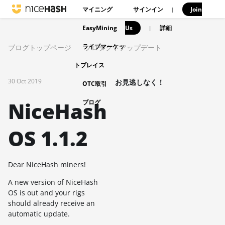
マイニング
サインイン
Join
|
EasyMining
Us
|
詳細
ライブマーケッ
ブログトップページ
プロダクトアップデート
トプレイス
30 Oct 2019
お見逃しなく！
OTC取引
NiceHash
ブログ
OS 1.1.2
Dear NiceHash miners!
A new version of NiceHash
OS is out and your rigs
should already receive an
automatic update.