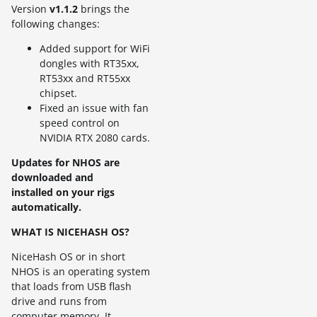
Version
v1.1.2
brings the
following changes:
Added support for WiFi
dongles with RT35xx,
RT53xx and RT55xx
chipset.
Fixed an issue with fan
speed control on
NVIDIA RTX 2080 cards.
Updates for NHOS are
downloaded and
installed on your rigs
automatically.
WHAT IS NICEHASH OS?
NiceHash OS or in short
NHOS is an operating system
that loads from USB flash
drive and runs from
computer memory. It