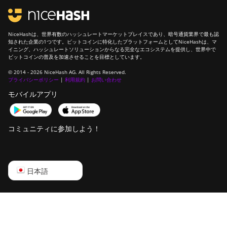
NiceHashは、世界有数のハッシュレートマーケットプレイスであり、暗号通貨業界で最も認
知された企業の1つです。ビットコインに特化したプラットフォームとしてNiceHashは、マ
イニング、ハッシュレートソリューションからなる完全なエコシステムを提供し、世界中で
ビットコインの普及を加速させることを目標としています。
© 2014 - 2026 NiceHash AG. All Rights Reserved.
プライバシーポリシー
|
利用規約
|
お問い合わせ
モバイルアプリ
コミュニティに参加しよう！
English
日本語
Русский
中文
Deutsch