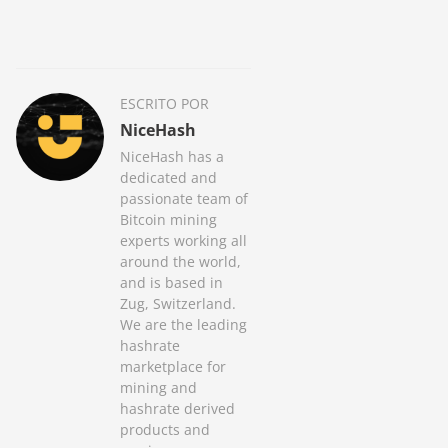
ESCRITO POR
NiceHash
NiceHash has a
dedicated and
passionate team of
Bitcoin mining
experts working all
around the world,
and is based in
Zug, Switzerland.
We are the leading
hashrate
marketplace for
mining and
hashrate derived
products and