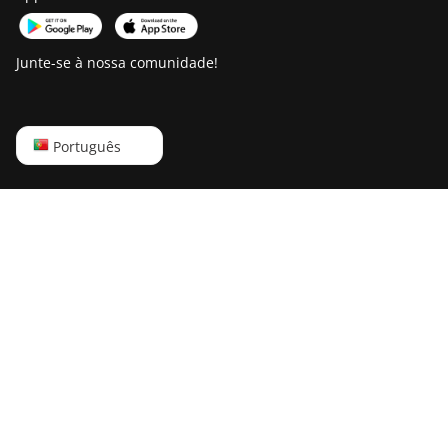
Junte-se à nossa comunidade!
English
Português
Русский
中文
Deutsch
Português
Español
Français
日本語