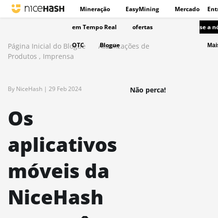
Mineração
EasyMining
Mercado
Ent
em Tempo Real
ofertas
se a n
OTC
Blogue
Página Inicial do Blogue
Atualizações de
Ma
Produtos
,
Imprensa
By NiceHash |
29 Feb 2024
Não perca!
Os
aplicativos
móveis da
NiceHash