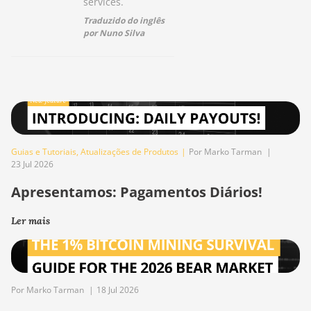
services.
Traduzido do inglês
por Nuno Silva
Guias e Tutoriais
,
Atualizações de Produtos
|
Por Marko Tarman
|
23 Jul 2026
Apresentamos: Pagamentos Diários!
Ler mais
Por Marko Tarman
|
18 Jul 2026