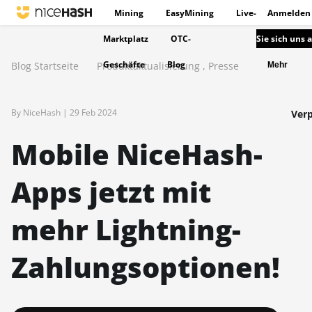
Mining
EasyMining
Live-
Anmelden
Marktplatz
OTC-
Sie sich uns 
Geschäfte
Blog
Blog Startseite
Produktaktualisierung
,
Presse
Mehr
By NiceHash |
29 Feb 2024
Verp
Mobile NiceHash-
Apps jetzt mit
mehr Lightning-
Zahlungsoptionen!