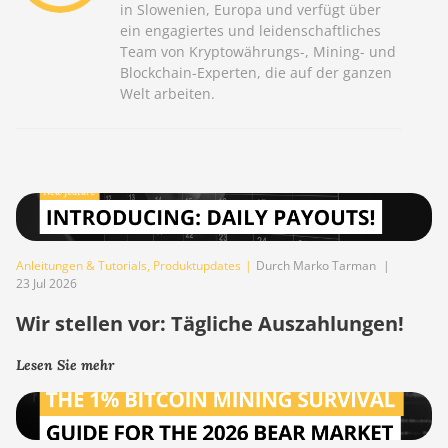
in Slowenien, Europa und verfügt über
ein engagiertes und leidenschaftliches
Team von Kryptowährungs-, Mining- und
Blockchain-Experten, die auf der ganzen
Welt arbeiten.
Anleitungen & Tutorials
,
Produktupdates
|
Durch Marko Tarman
|
23 Jul 2026
Wir stellen vor: Tägliche Auszahlungen!
Lesen Sie mehr