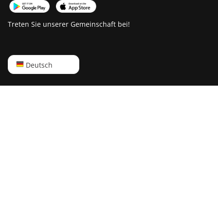
Treten Sie unserer Gemeinschaft bei!
English
Deutsch
Русский
中文
Deutsch
Português
Español
Français
日本語