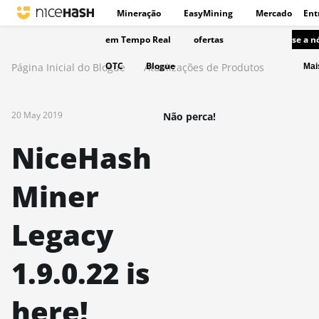
Mineração
EasyMining
Mercado
Ent
em Tempo Real
ofertas
se a n
OTC
Blogue
Página Inicial do Blogue
Atualizações de Produtos
Ma
20 May 2019
Não perca!
NiceHash
Miner
Legacy
1.9.0.22 is
here!