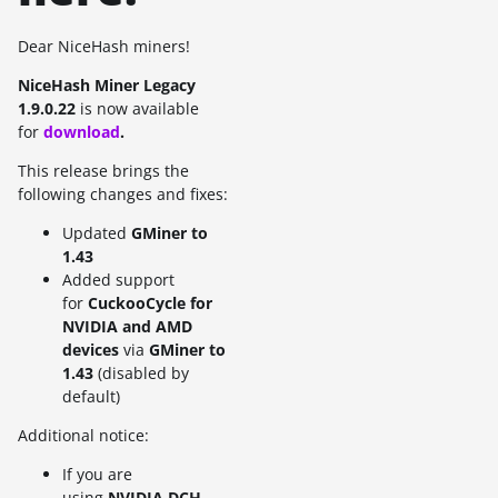
Dear NiceHash miners!
NiceHash Miner Legacy
1.9.0.22
is now available
for
download
.
This release brings the
following changes and fixes:
Updated
GMiner to
1.43
Added support
for
CuckooCycle for
NVIDIA and AMD
devices
via
GMiner to
1.43
(disabled by
default)
Additional notice:
If you are
using
NVIDIA DCH