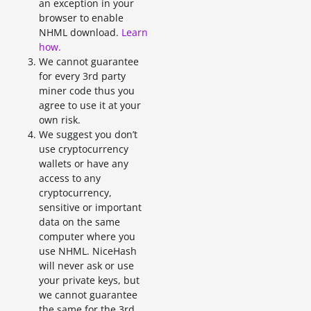
an exception in your
browser to enable
NHML download.
Learn
how.
We cannot guarantee
for every 3rd party
miner code thus you
agree to use it at your
own risk.
We suggest you don’t
use cryptocurrency
wallets or have any
access to any
cryptocurrency,
sensitive or important
data on the same
computer where you
use NHML. NiceHash
will never ask or use
your private keys, but
we cannot guarantee
the same for the 3rd