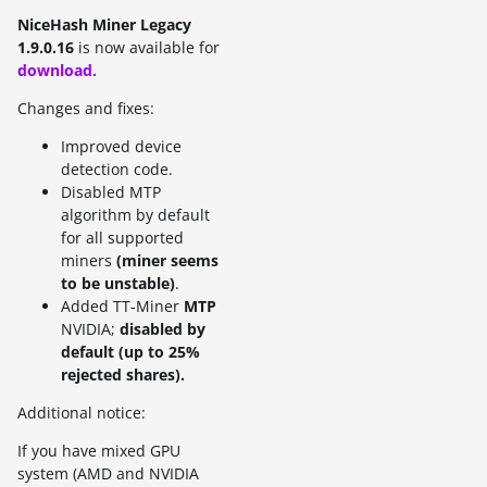
NiceHash Miner Legacy
1.9.0.16
is now available for
download.
Changes and fixes:
Improved device
detection code.
Disabled MTP
algorithm by default
for all supported
miners
(miner seems
to be unstable)
.
Added TT-Miner
MTP
NVIDIA;
disabled by
default (up to 25%
rejected shares).
Additional notice:
If you have mixed GPU
system (AMD and NVIDIA