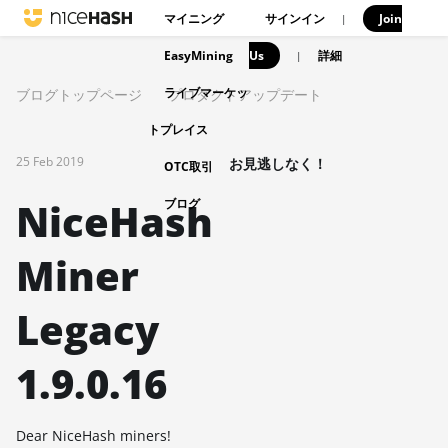
マイニング
サインイン
Join
|
EasyMining
Us
|
詳細
ライブマーケッ
ブログトップページ
プロダクトアップデート
トプレイス
25 Feb 2019
お見逃しなく！
OTC取引
NiceHash
ブログ
Miner
Legacy
1.9.0.16
Dear NiceHash miners!