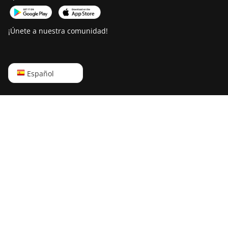
¡Únete a nuestra comunidad!
English
Español
Русский
中文
Deutsch
Português
Español
Français
日本語