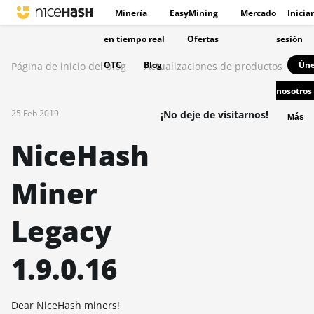
Minería
EasyMining
Mercado
Iniciar
en tiempo real
Ofertas
sesión
OTC
Blog
Úne
Página de inicio del blog
Actualizaciones de productos
nosotros
25 Feb 2019
¡No deje de visitarnos!
Más
NiceHash
Miner
Legacy
1.9.0.16
Dear NiceHash miners!