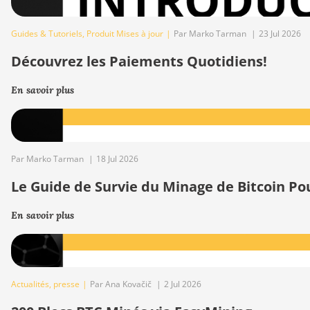
Guides & Tutoriels
,
Produit Mises à jour
|
Par Marko Tarman
|
23 Jul 2026
Découvrez les Paiements Quotidiens!
En savoir plus
Par Marko Tarman
|
18 Jul 2026
Le Guide de Survie du Minage de Bitcoin Po
En savoir plus
Actualités
,
presse
|
Par Ana Kovačič
|
2 Jul 2026