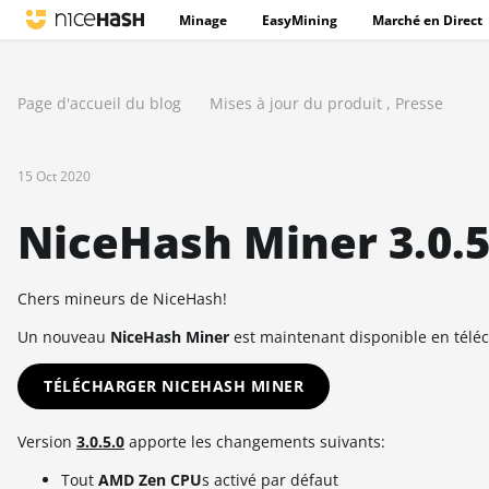
Minage
EasyMining
Marché en Direct
Page d'accueil du blog
Mises à jour du produit
,
Presse
15 Oct 2020
NiceHash Miner 3.0.5.
Chers mineurs de NiceHash!
Un nouveau
NiceHash Miner
est maintenant disponible en télé
TÉLÉCHARGER NICEHASH MINER
Version
3.0.5.0
apporte les changements suivants:
Tout
A
MD Zen CPU
s activé par défaut