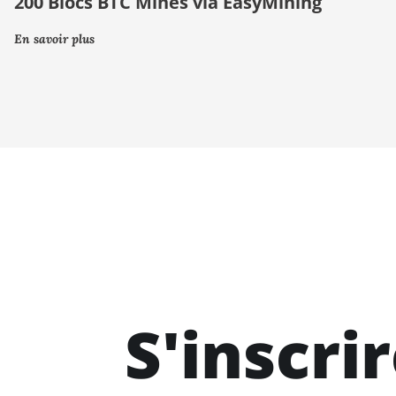
200 Blocs BTC Minés via EasyMining
En savoir plus
S'inscri