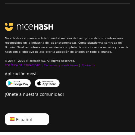
NiceHash es el mercado líder mundial en tasa de hash y uno de los nombres más
reconocidos en la industria de las criptomonedas. Como plataforma centrada en
Bitcoin, NiceHash ofrece un ecosistema completo de soluciones de minería y tasa de
hash con el objetivo de acelerar la adopción de Bitcoin en todo el mundo.
© 2014 - 2026 NiceHash AG. All Rights Reserved.
POLÍTICA DE PRIVACIDAD
|
Términos y condiciones
|
Contacto
Aplicación móvil
¡Únete a nuestra comunidad!
English
Español
Русский