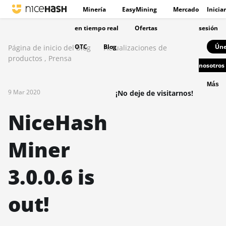
Minería
EasyMining
Mercado
Iniciar
en tiempo real
Ofertas
sesión
OTC
Blog
Úne
Página de inicio del blog
Actualizaciones de
productos
,
Prensa
nosotros
Más
9 Mar 2020
¡No deje de visitarnos!
NiceHash
Miner
3.0.0.6 is
out!