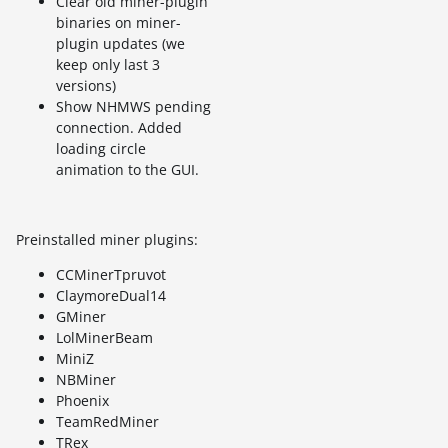
Clear old miner-plugin
binaries on miner-
plugin updates (we
keep only last 3
versions)
Show NHMWS pending
connection. Added
loading circle
animation to the GUI.
Preinstalled miner plugins:
CCMinerTpruvot
ClaymoreDual14
GMiner
LolMinerBeam
MiniZ
NBMiner
Phoenix
TeamRedMiner
TRex