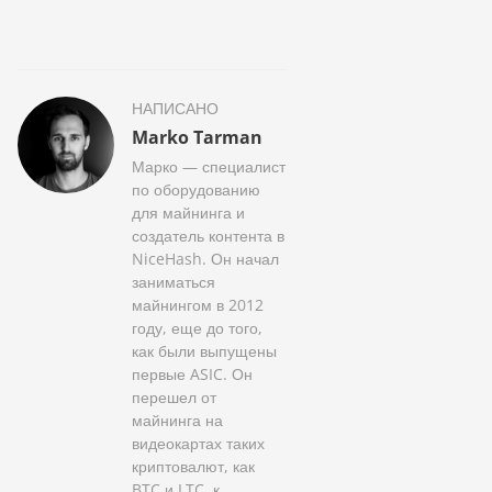
НАПИСАНО
Marko Tarman
Марко — специалист
по оборудованию
для майнинга и
создатель контента в
NiceHash. Он начал
заниматься
майнингом в 2012
году, еще до того,
как были выпущены
первые ASIC. Он
перешел от
майнинга на
видеокартах таких
криптовалют, как
BTC и LTC, к