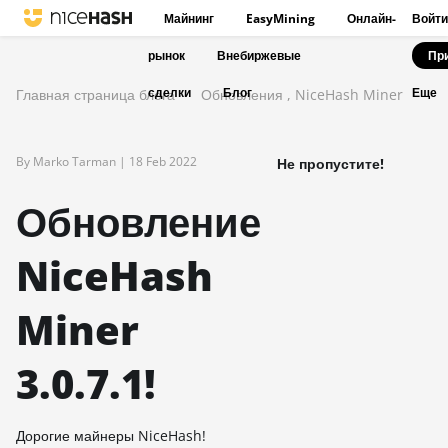
Майнинг
EasyMining
Онлайн-
Войти
рынок
Внебиржевые
Пр
сделки
Блог
Главная страница блога
Обновления
,
NiceHash Miner
Еще
By Marko Tarman |
18 Feb 2022
Не пропустите!
Обновление
NiceHash
Miner
3.0.7.1!
Дорогие майнеры NiceHash!