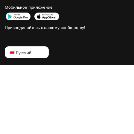
Мобильное приложение
Присоединяйтесь к нашему сообществу!
English
Русский
Русский
中文
Deutsch
Português
Español
Français
日本語