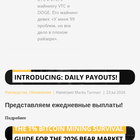
майнингу VTC и
DOGE. Его майнинг-
девиз: «У меня 99
проблем, но все
дело в плохом
райзере».
Руководства
,
Обновления
|
Написано Marko Tarman
|
23 Jul 2026
Представляем ежедневные выплаты!
Подробнее