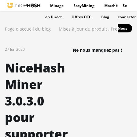
Minage
EasyMining
Marché
Se
en Direct
Offres OTC
Blog
connecter
Nous
Page d'accueil du blog
Mises à jour du produit
,
Presse
27 Jun 2020
Ne nous manquez pas !
NiceHash
Miner
3.0.3.0
pour
supporter