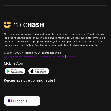
NiceHash est la première place de marché de hashrate au monde, et l'un des noms
les plus reconnus dans l'industrie des crypto-monnaies. En tant que plateforme axée
sur le bitcoin, NiceHash propose un écosystème complet de solutions de minage et
de hashrate, dans le but d’accélérer l’adoption du bitcoin dans le monde entier.
© 2014 - 2026 NiceHash AG. All Rights Reserved.
Politique de confidentialité
|
Termes & Conditions
|
Contact
Mobile App
Rejoignez notre communauté !
English
Français
Русский