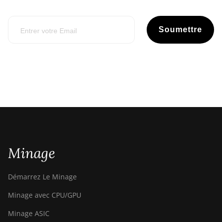
Soumettre
Minage
Démarrez Le Minage
Minage avec CPU/GPU
Minage ASIC