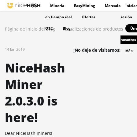
Minería
EasyMining
Mercado
Iniciar
en tiempo real
Ofertas
sesión
OTC
Blog
Úne
Página de inicio del blog
Actualizaciones de productos
nosotros
14 Jan 2019
¡No deje de visitarnos!
Más
NiceHash
Miner
2.0.3.0 is
here!
Dear NiceHash miners!