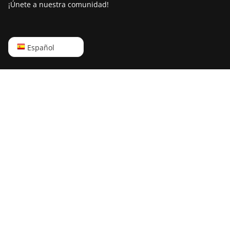
¡Únete a nuestra comunidad!
English
Español
Русский
中文
Deutsch
Português
Español
Français
日本語