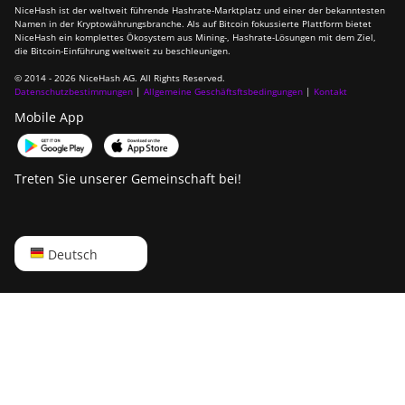
NiceHash ist der weltweit führende Hashrate-Marktplatz und einer der bekanntesten
Namen in der Kryptowährungsbranche. Als auf Bitcoin fokussierte Plattform bietet
NiceHash ein komplettes Ökosystem aus Mining-, Hashrate-Lösungen mit dem Ziel,
die Bitcoin-Einführung weltweit zu beschleunigen.
© 2014 - 2026 NiceHash AG. All Rights Reserved.
Datenschutzbestimmungen
|
Allgemeine Geschäftsftsbedingungen
|
Kontakt
Mobile App
Treten Sie unserer Gemeinschaft bei!
English
Deutsch
Русский
中文
Deutsch
Português