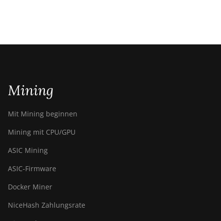
Mining
Mit Mining beginnen
Mining mit CPU/GPU
ASIC Mining
ASIC-Firmware
Docker Miner
NiceHash Zahlungsrate