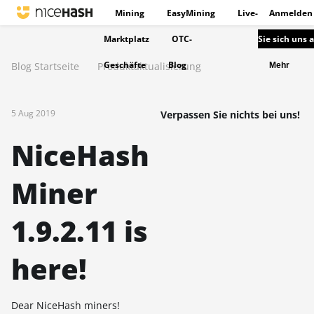
Mining
EasyMining
Live-
Anmelden
Marktplatz
OTC-
Sie sich uns 
Geschäfte
Blog
Blog Startseite
Produktaktualisierung
Mehr
5 Aug 2019
Verpassen Sie nichts bei uns!
NiceHash
Miner
1.9.2.11 is
here!
Dear NiceHash miners!