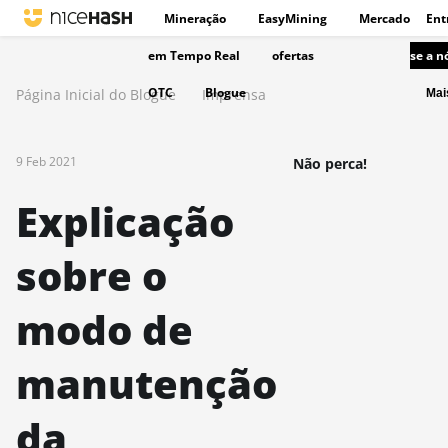
Mineração
EasyMining
Mercado
Ent
em Tempo Real
ofertas
se a n
OTC
Blogue
Página Inicial do Blogue
Imprensa
Ma
9 Feb 2021
Não perca!
Explicação
sobre o
modo de
manutenção
da