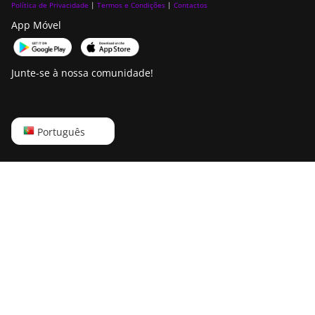
Política de Privacidade
|
Termos e Condições
|
Contactos
App Móvel
Junte-se à nossa comunidade!
English
Português
Русский
中文
Deutsch
Português
Español
Français
日本語