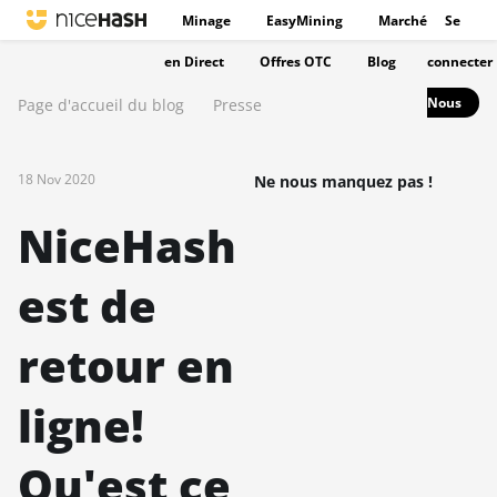
Minage
EasyMining
Marché
Se
en Direct
Offres OTC
Blog
connecter
Nous
Page d'accueil du blog
Presse
18 Nov 2020
Ne nous manquez pas !
NiceHash
est de
retour en
ligne!
Qu'est ce