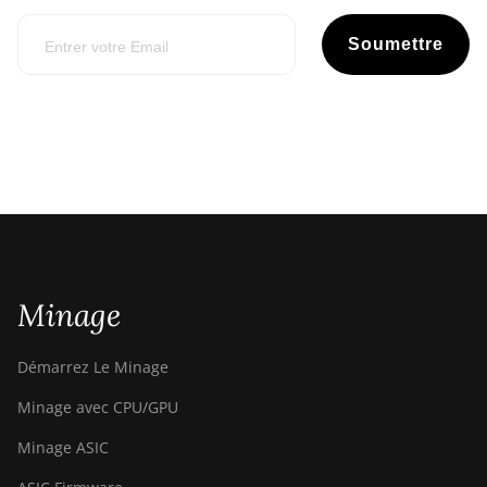
Soumettre
Minage
Démarrez Le Minage
Minage avec CPU/GPU
Minage ASIC