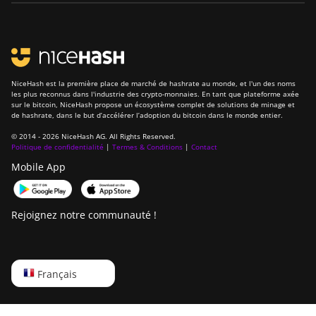
NiceHash est la première place de marché de hashrate au monde, et l'un des noms
les plus reconnus dans l'industrie des crypto-monnaies. En tant que plateforme axée
sur le bitcoin, NiceHash propose un écosystème complet de solutions de minage et
de hashrate, dans le but d’accélérer l’adoption du bitcoin dans le monde entier.
© 2014 - 2026 NiceHash AG. All Rights Reserved.
Politique de confidentialité
|
Termes & Conditions
|
Contact
Mobile App
Rejoignez notre communauté !
English
Français
Русский