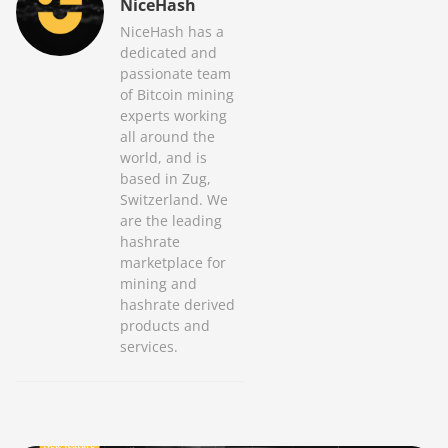
NiceHash
NiceHash has a
dedicated and
passionate team
of Bitcoin mining
experts working
all around the
world, and is
based in Zug,
Switzerland. We
are the leading
hashrate
marketplace for
mining and
hashrate derived
products and
services.