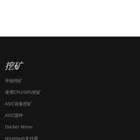
挖矿
开始挖矿
使用CPU/GPU挖矿
ASIC设备挖矿
ASIC固件
Docker Miner
NiceHash支付率