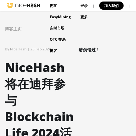
挖矿
登录
加入我们
|
|
EasyMining
更多
实时市场
博客主页
OTC 交易
By NiceHash |
23 Feb 2024
请勿错过！
博客
NiceHash
将在迪拜参
与
Blockchain
Life 2024活