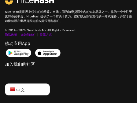
NiceHash是世界上领先的哈希算力市场，同为加密货币业内的知名品牌之一。作为一个专注于
比特币的平台，NiceHash提供了一个有关于算力、挖矿以及款项支付的一站式服务，并旨于推
动比特币在世界范围内的实际应用与推广。
© 2014 - 2026 NiceHash AG. All Rights Reserved.
隐私政策
|
条款和条件
|
联系方式
移动应用App
加入我们的社区！
English
中文
Русский
中文
Deutsch
Português