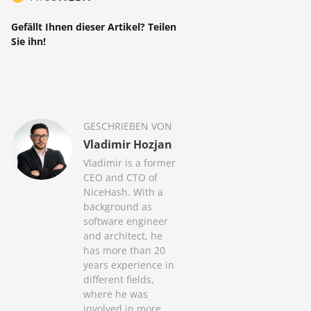
Gefällt Ihnen dieser Artikel? Teilen
Sie ihn!
GESCHRIEBEN VON
Vladimir Hozjan
Vladimir is a former
CEO and CTO of
NiceHash. With a
background as
software engineer
and architect, he
has more than 20
years experience in
different fields,
where he was
involved in more