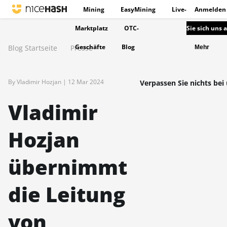
Mining
EasyMining
Live-
Anmelden
Marktplatz
OTC-
Sie sich uns 
Geschäfte
Blog
Blog Startseite
Presse
Mehr
By Vladimir Hozjan |
12 Mar 2024
Verpassen Sie nichts bei 
Vladimir
Hozjan
übernimmt
die Leitung
von