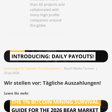
than 60 projects and
collaborated with
many high profile
companies around
the globe.
Anleitungen & Tutorials
,
Produktupdates
|
Durch Marko Tarman
|
23 Jul 2026
Wir stellen vor: Tägliche Auszahlungen!
Lesen Sie mehr