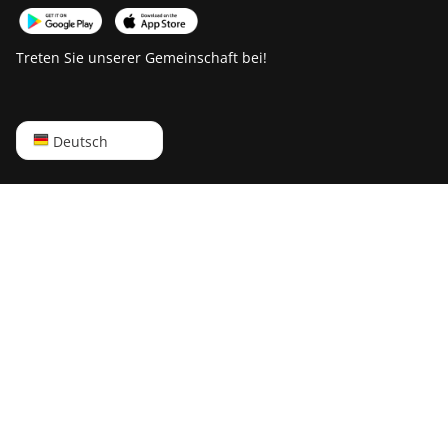
Treten Sie unserer Gemeinschaft bei!
English
Deutsch
Русский
中文
Deutsch
Português
Español
Français
日本語