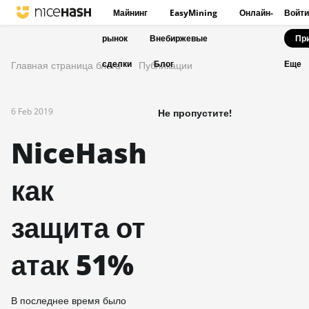
Майнинг
EasyMining
Онлайн-
Войти
рынок
Внебиржевые
Пр
сделки
Блог
Главная страница блога
Публикации
Еще
6 Feb 2019
Не пропустите!
NiceHash
как
защита от
атак 51%
В последнее время было