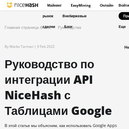
Майнинг
EasyMining
Онлайн-
Войти
рынок
Внебиржевые
Пр
сделки
Блог
Главная страница блога
Руководства
Еще
By Marko Tarman |
9 Feb 2022
Не
Руководство по
интеграции API
NiceHash с
Таблицами Google
В этой статье мы объясним, как использовать Google Apps