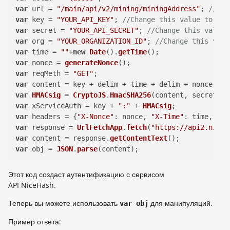
var
 url = 
"/main/api/v2/mining/miningAddress"
; 
//Exa
var
 key = 
"YOUR_API_KEY"
; 
//Change this value to you
var
 secret = 
"YOUR_API_SECRET"
; 
//Change this value 
var
 org = 
"YOUR_ORGANIZATION_ID"
; 
//Change this valu
var
 time = 
""
+
new
Date
().
getTime
var
 nonce = 
generateNonce
var
 reqMeth = 
"GET"
var
var
HMACsig
 = 
CryptoJS
.
HmacSHA256
var
 xServiceAuth = key + 
":"
 + 
HMACsig
var
 headers = {
"X-Nonce"
: nonce, 
"X-Time"
: time, 
"X-
var
 response = 
UrlFetchApp
.
fetch
(
"https://api2.niceh
var
 content = response.
getContentText
var
 obj = 
JSON
.
parse
(content);
Этот код создаст аутентификацию с сервисом
API NiceHash.
Теперь вы можете использовать
для манипуляций.
var obj
Пример ответа: