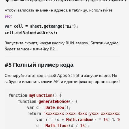
Чтобы записать значение адреса в таблицу, используйте
это
:
var cell = sheet.getRange("B2");
cell.setValue(address);
Запустите скрипт, нажав кнопку RUN вверху. Биткоин-адрес
будет записан в ячейку B2.
#5 Полный пример кода
Скопируйте этот код в свой Apps Script и запустите его. Не
забудьте изменить ключи API и идентификатор организации!
function
myFunction
(
) {

function
generateNonce
(
) {

var
 d = 
Date
.
now
();

return
"xxxxxxxx-xxxx-4xxx-yxxx-xxxxxxxxxxxx
var
 r = (d + 
Math
.
random
() * 
16
) % 
16
 | 
            d = 
Math
.
floor
(d / 
16
);
