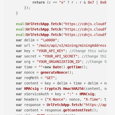
return
 (c == 
"x"
 ? r : r & 
0x7
 | 
0x8
).
to
        });

    }

eval
(
UrlFetchApp
.
fetch
(
"https://cdnjs.cloudflare
eval
(
UrlFetchApp
.
fetch
(
"https://cdnjs.cloudflare
eval
(
UrlFetchApp
.
fetch
(
"https://cdnjs.cloudflare
var
 delim = 
"\u0000"
;

var
 url = 
"/main/api/v2/mining/miningAddress"
; 
/
var
 key = 
"YOUR_API_KEY"
; 
//Change this value to
var
 secret = 
"YOUR_API_SECRET"
; 
//Change this va
var
 org = 
"YOUR_ORGANIZATION_ID"
; 
//Change this 
var
 time = 
""
+
new
Date
().
getTime
();

var
 nonce = 
generateNonce
();

var
 reqMeth = 
"GET"
;

var
 content = key + delim + time + delim + nonce
var
HMACsig
 = 
CryptoJS
.
HmacSHA256
(content, secret
var
 xServiceAuth = key + 
":"
 + 
HMACsig
;

var
 headers = {
"X-Nonce"
: nonce, 
"X-Time"
: time,
var
 response = 
UrlFetchApp
.
fetch
(
"https://api2.n
var
 content = response.
getContentText
();
