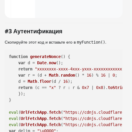
#3 Аутентификация
Скопируйте этот код и вставьте его в
.
myFunction()
function
generateNonce
(
) {

var
 d = 
Date
.
now
();

return
"xxxxxxxx-xxxx-4xxx-yxxx-xxxxxxxxxxxx"
.
re
var
 r = (d + 
Math
.
random
() * 
16
) % 
16
 | 
0
;

    d = 
Math
.
floor
(d / 
16
);

return
 (c == 
"x"
 ? r : r & 
0x7
 | 
0x8
).
toString
(
1
    });

}

eval
(
UrlFetchApp
.
fetch
(
"https://cdnjs.cloudflare.com
eval
(
UrlFetchApp
.
fetch
(
"https://cdnjs.cloudflare.com
eval
(
UrlFetchApp
.
fetch
(
"https://cdnjs.cloudflare.com
var
 delim = 
"\u0000"