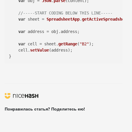
var
 obj = 
JSON
.
parse
(content);

//-----START CODING BELOW THIS LINE-----
var
 sheet = 
SpreadsheetApp
.
getActiveSpreadsheet
(
var
 address = obj.
address
;

var
 cell = sheet.
getRange
(
"B2"
);

    cell.
setValue
(address);

Понравилась статья? Поделитесь ею!