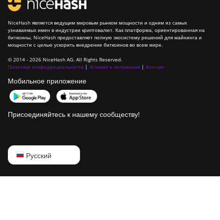
NiceHash является ведущим мировым рынком мощности и одним из самых
узнаваемых имен в индустрии криптовалют. Как платформа, ориентированная на
биткоины, NiceHash предоставляет полную экосистему решений для майнинга и
мощности с целью ускорить внедрение биткоинов во всем мире.
© 2014 - 2026 NiceHash AG. All Rights Reserved.
Политика конфиденциальности
|
Условия и положения
|
Контакт
Мобильное приложение
Присоединяйтесь к нашему сообществу!
English
Русский
Русский
中文
Deutsch