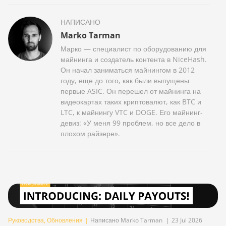
НАПИСАНО
Marko Tarman
Марко — специалист по оборудованию для
майнинга и создатель контента в NiceHash.
Он начал заниматься майнингом в 2012
году, еще до того, как были выпущены
первые ASIC. Он перешел от майнинга на
видеокартах таких криптовалют, как BTC и
LTC, к майнингу VTC и DOGE. Его майнинг-
девиз: «У меня 99 проблем, но все дело в
плохом райзере».
Руководства
,
Обновления
|
Написано Marko Tarman
|
23 Jul 2026