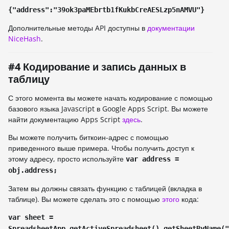
{"address":"39ok3paMEbrtb1fKukbCreAESLzp5nAMVU"}
Дополнительные методы API доступны в
документации
NiceHash
.
#4 Кодирование и запись данных в
таблицу
С этого момента вы можете начать кодирование с помощью
базового языка Javascript в Google Apps Script. Вы можете
найти документацию Apps Script
здесь
.
Вы можете получить биткоин-адрес с помощью
приведенного выше примера. Чтобы получить доступ к
этому адресу, просто используйте
var address =
obj.address;
Затем вы должны связать функцию с таблицей (вкладка в
таблице). Вы можете сделать это с помощью
этого
кода:
var sheet =
SpreadsheetApp.getActiveSpreadsheet().getSheetByName("