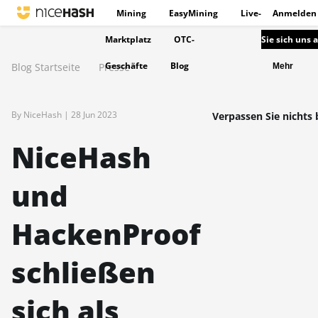
Mining
EasyMining
Live-
Anmelden
Marktplatz
OTC-
Sie sich uns 
Geschäfte
Blog
Blog Startseite
Presse
Mehr
By NiceHash |
28 Jun 2023
Verpassen Sie nichts 
NiceHash
und
HackenProof
schließen
sich als