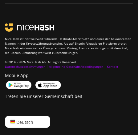
NiceHash ist der weltweit führende Hashrate-Marktplatz und einer der bekanntesten
Namen in der Kryptowährungsbranche. Als auf Bitcoin fokussierte Plattform bietet
NiceHash ein komplettes Ökosystem aus Mining-, Hashrate-Lösungen mit dem Ziel,
die Bitcoin-Einführung weltweit zu beschleunigen.
© 2014 - 2026 NiceHash AG. All Rights Reserved.
Datenschutzbestimmungen
|
Allgemeine Geschäftsftsbedingungen
|
Kontakt
Mobile App
Treten Sie unserer Gemeinschaft bei!
English
Deutsch
Русский