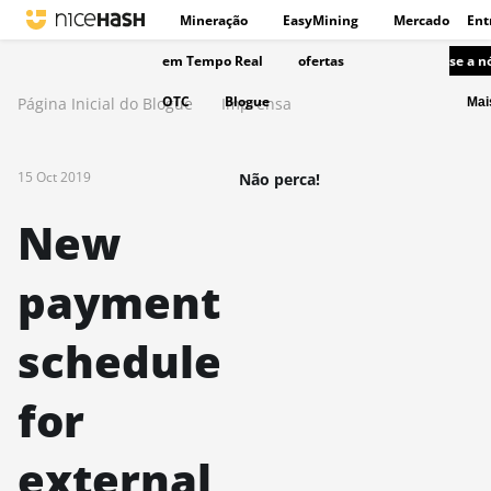
Mineração
EasyMining
Mercado
Ent
em Tempo Real
ofertas
se a n
OTC
Blogue
Página Inicial do Blogue
Imprensa
Ma
15 Oct 2019
Não perca!
New
payment
schedule
for
external