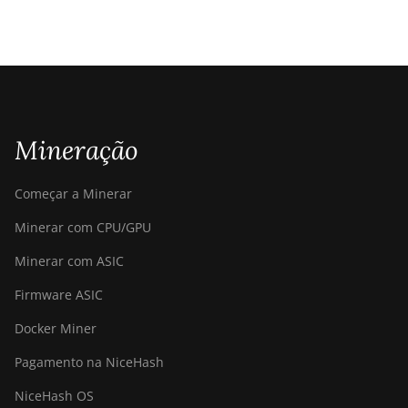
Mineração
Começar a Minerar
Minerar com CPU/GPU
Minerar com ASIC
Firmware ASIC
Docker Miner
Pagamento na NiceHash
NiceHash OS