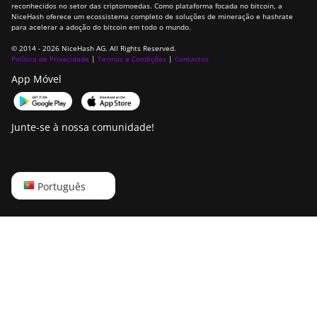
reconhecidos no setor das criptomoedas. Como plataforma focada no bitcoin, a
NiceHash oferece um ecossistema completo de soluções de mineração e hashrate
para acelerar a adoção do bitcoin em todo o mundo.
© 2014 - 2026 NiceHash AG. All Rights Reserved.
Política de Privacidade
|
Termos e Condições
|
Contactos
App Móvel
Junte-se à nossa comunidade!
English
Português
Русский
中文
Deutsch
Português
Español