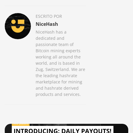
ESCRITO POR
NiceHash
NiceHash has a
dedicated and
passionate team of
Bitcoin mining experts
working all around the
world, and is based in
Zug, Switzerland. We are
the leading hashrate
marketplace for mining
and hashrate derived
products and services.