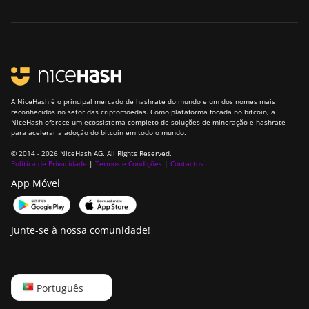
A NiceHash é o principal mercado de hashrate do mundo e um dos nomes mais
reconhecidos no setor das criptomoedas. Como plataforma focada no bitcoin, a
NiceHash oferece um ecossistema completo de soluções de mineração e hashrate
para acelerar a adoção do bitcoin em todo o mundo.
© 2014 - 2026 NiceHash AG. All Rights Reserved.
Política de Privacidade
|
Termos e Condições
|
Contactos
App Móvel
Junte-se à nossa comunidade!
English
Português