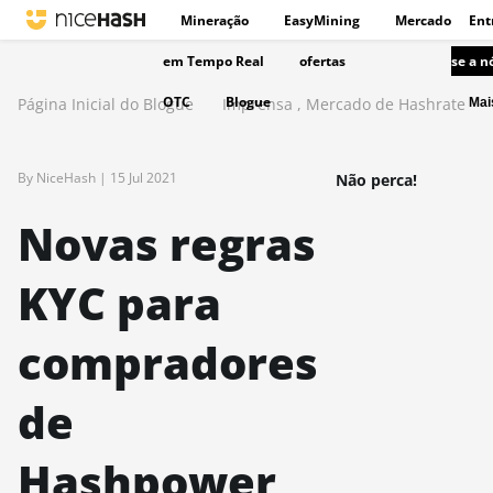
Mineração
EasyMining
Mercado
Ent
em Tempo Real
ofertas
se a n
OTC
Blogue
Página Inicial do Blogue
Imprensa
,
Mercado de Hashrate
Ma
By NiceHash |
15 Jul 2021
Não perca!
Novas regras
KYC para
compradores
de
Hashpower