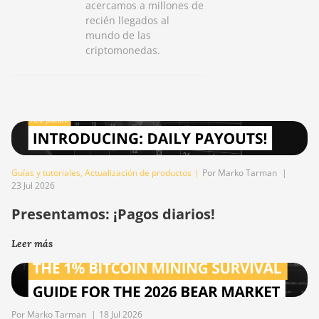
acercamos a millones de
recién llegados al
mundo de las
criptomonedas.
Guías y tutoriales
,
Actualización de productos
|
Por Marko Tarman
|
23 Jul 2026
Presentamos: ¡Pagos diarios!
Leer más
Por Marko Tarman
|
18 Jul 2026