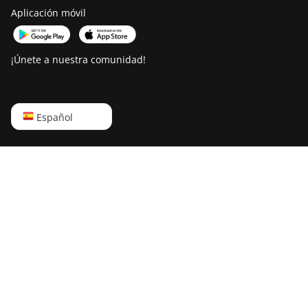
Aplicación móvil
¡Únete a nuestra comunidad!
English
Español
Русский
中文
Deutsch
Português
Español
Français
日本語