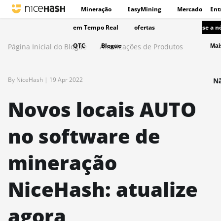
Mineração
EasyMining
Mercado
Ent
em Tempo Real
ofertas
se a n
OTC
Blogue
Página Inicial do Blogue
Atualizações de Produtos
Ma
By NiceHash |
19 Apr 2022
Nã
Novos locais AUTO
no software de
mineração
NiceHash: atualize
agora