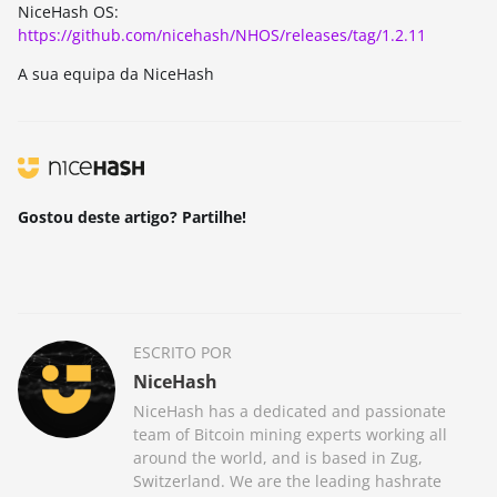
NiceHash OS:
https://github.com/nicehash/NHOS/releases/tag/1.2.11
A sua equipa da NiceHash
Gostou deste artigo? Partilhe!
ESCRITO POR
NiceHash
NiceHash has a dedicated and passionate
team of Bitcoin mining experts working all
around the world, and is based in Zug,
Switzerland. We are the leading hashrate