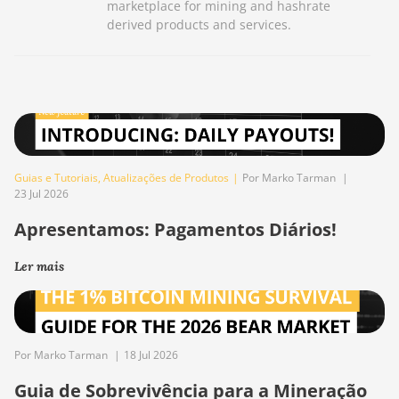
marketplace for mining and hashrate
derived products and services.
Guias e Tutoriais
,
Atualizações de Produtos
|
Por Marko Tarman
|
23 Jul 2026
Apresentamos: Pagamentos Diários!
Ler mais
Por Marko Tarman
|
18 Jul 2026
Guia de Sobrevivência para a Mineração