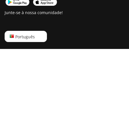
Junte-se à nossa comunidade!
English
Português
Русский
中文
Deutsch
Português
Español
Français
日本語