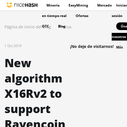
Minería
EasyMining
Mercado
Iniciar
en tiempo real
Ofertas
sesión
OTC
Blog
Úne
Página de inicio del blog
Prensa
nosotros
1 Oct 2019
¡No deje de visitarnos!
Más
New
algorithm
X16Rv2 to
support
Ravencoin