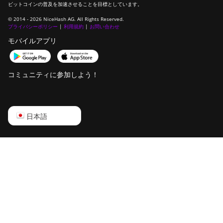
ビットコインの普及を加速させることを目標としています。
© 2014 - 2026 NiceHash AG. All Rights Reserved.
プライバシーポリシー
|
利用規約
|
お問い合わせ
モバイルアプリ
コミュニティに参加しよう！
English
日本語
Русский
中文
Deutsch
Português
Español