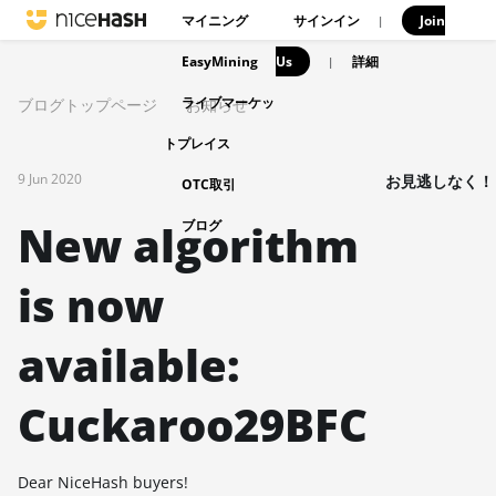
マイニング
サインイン
Join
|
EasyMining
Us
|
詳細
ライブマーケッ
ブログトップページ
お知らせ
トプレイス
9 Jun 2020
お見逃しなく！
OTC取引
New algorithm
ブログ
is now
available:
Cuckaroo29BFC
Dear NiceHash buyers!