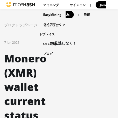
マイニング
サインイン
Join
|
EasyMining
Us
|
詳細
ライブマーケッ
ブログトップページ
お知らせ
トプレイス
7 Jun 2021
お見逃しなく！
OTC取引
Monero
ブログ
(XMR)
wallet
current
status