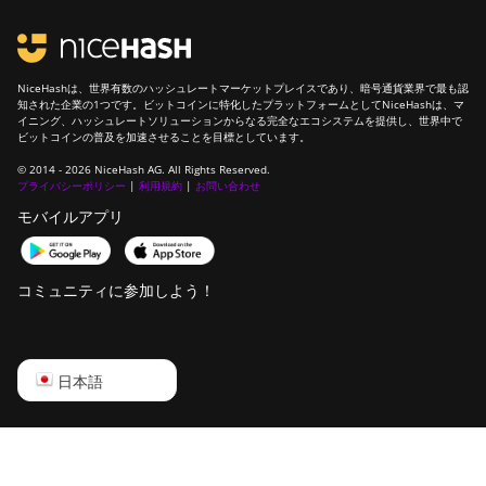
NiceHashは、世界有数のハッシュレートマーケットプレイスであり、暗号通貨業界で最も認
知された企業の1つです。ビットコインに特化したプラットフォームとしてNiceHashは、マ
イニング、ハッシュレートソリューションからなる完全なエコシステムを提供し、世界中で
ビットコインの普及を加速させることを目標としています。
© 2014 - 2026 NiceHash AG. All Rights Reserved.
プライバシーポリシー
|
利用規約
|
お問い合わせ
モバイルアプリ
コミュニティに参加しよう！
English
日本語
Русский
中文