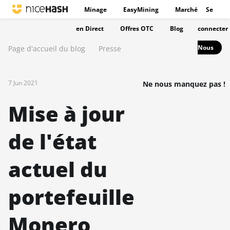
Minage
EasyMining
Marché
Se
en Direct
Offres OTC
Blog
connecter
Nous
Page d'accueil du blog
Presse
7 Jun 2021
Ne nous manquez pas !
Mise à jour
de l'état
actuel du
portefeuille
Monero