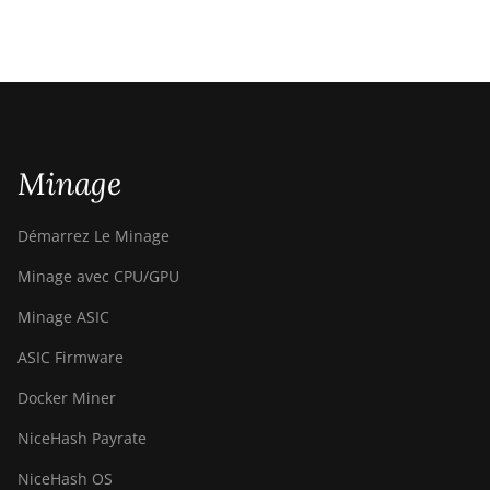
Minage
Démarrez Le Minage
Minage avec CPU/GPU
Minage ASIC
ASIC Firmware
Docker Miner
NiceHash Payrate
NiceHash OS