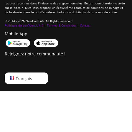
les plus reconnus dans l'industrie des crypto-monnaies. En tant que plateforme axée
sur le bitcoin, NiceHash propose un écosystème complet de solutions de minage et
de hashrate, dans le but d’accélérer l’adoption du bitcoin dans le monde entier.
© 2014 - 2026 NiceHash AG. All Rights Reserved.
Politique de confidentialité
|
Termes & Conditions
|
Contact
Mobile App
Rejoignez notre communauté !
English
Français
Русский
中文
Deutsch
Português