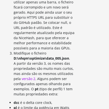
utilizar apenas uma barra, o ficheiro
ficará corrompido e um novo será
gerado. Aqui pode ainda usar o seu
próprio HTTPS URL para substituir o
do GitHub padão. Se colocar null, o
URL padrão é utilizado. Este é
regularmente atualizado pela equipa
da NiceHash, para que oferecer a
melhor performance e estabilidade
possíveis para a maioria das GPUs.
Modifique o ficheiro
D:\nhqm\optimize\data_005.json
.
A partir da versão 3, os nomes das
propriedades são muito mais curtos,
mas ainda são os mesmos utilizados
pela
versão 2
. Alguns podem ser
configurados apenas olhando para
exemplos. O
pt
(tipo de perfil) 1 tem
muitas propriedades extra:
dcc
é o delta core clock,
pl
é o limite da potência em Watts