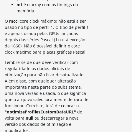
mt
é o array com os timings da
memória.
O
mcc
(core clock máximo) não está a ser
usado no tipo de perfil 1. O tipo de perfil 1
é apenas usado pelas GPUs lançadas
depois das séries Pascal (1xxx, à exceção
da 1660). Não é possível definir o core
clock máximo para placas gráficas Pascal.
Lembre-se de que deve verificar com
regularidade os dados oficiais de
otimização para não ficar desatualizado.
Além disso, com qualquer alteração
importante nesta parte do subsistema,
uma nova versão é usada, o que significa
que o arquivo salvo localmente deixará de
funcionar. Com isto, terá de colocar o
"optimizeProfilesCustomDataURL"
de
volta para
null
ou descarregar a nova
versão dos dados de otimização e
modificá-los.