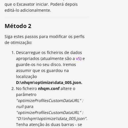
que o Excavator iniciar. Poderá depois
editá-lo adicionalmente.
Método 2
Siga estes passos para modificar os perfis
de otimização:
Descarregue os ficheiros de dados
apropriados (atualmente são a
v5
) e
guarde-os no seu disco. Iremos
assumir que os guardou na
localização
D:\nhqm\optimize\data_005.json.
No ficheiro
nhqm.conf
altere o
parâmetro
"optimizeProfilesCustomDataURL" :
null
para
"optimizeProfilesCustomDataURL" :
"D:\\nhqm\\optimize\\data_005.json"
.
Tenha atenção às duas barras - se