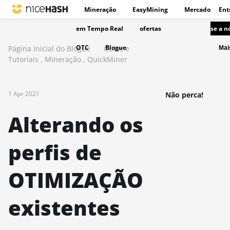
Mineração
EasyMining
Mercado
Ent
em Tempo Real
ofertas
se a n
OTC
Blogue
Página Inicial do Blogue
Guias e
Ma
Tutoriais
,
Mineração
,
QuickMiner
1 Apr 2021
Não perca!
Alterando os
perfis de
OTIMIZAÇÃO
existentes