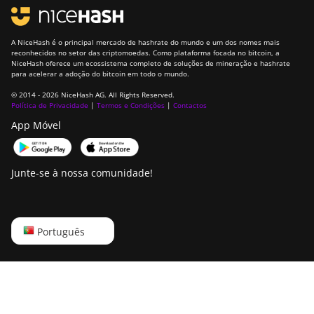
A NiceHash é o principal mercado de hashrate do mundo e um dos nomes mais
reconhecidos no setor das criptomoedas. Como plataforma focada no bitcoin, a
NiceHash oferece um ecossistema completo de soluções de mineração e hashrate
para acelerar a adoção do bitcoin em todo o mundo.
© 2014 - 2026 NiceHash AG. All Rights Reserved.
Política de Privacidade
|
Termos e Condições
|
Contactos
App Móvel
Junte-se à nossa comunidade!
English
Português
Русский
中文
Deutsch