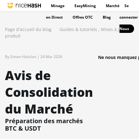
Minage
EasyMining
Marché
Se
en Direct
Offres OTC
Blog
connecter
Nous
Page d'accueil du blog
Guides & tutoriels
,
Mises à jour du
produit
By Simon Halužan |
24 Mar 2026
Ne nous manquez p
Avis de
Consolidation
du Marché
Préparation des marchés
BTC & USDT