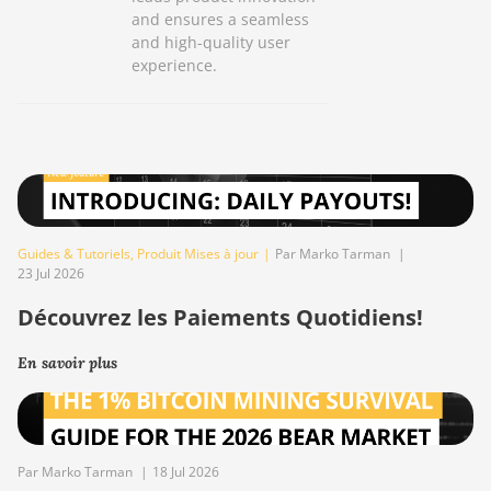
and ensures a seamless
and high-quality user
experience.
Guides & Tutoriels
,
Produit Mises à jour
|
Par Marko Tarman
|
23 Jul 2026
Découvrez les Paiements Quotidiens!
En savoir plus
Par Marko Tarman
|
18 Jul 2026