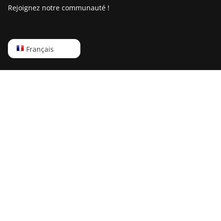
Rejoignez notre communauté !
English
Français
Русский
中文
Deutsch
Português
Español
Français
日本語