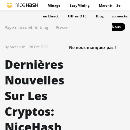
Minage
EasyMining
Marché
Se
en Direct
Offres OTC
Blog
connecter
Nous
Page d'accueil du blog
Presse
By NiceHash |
28 Oct 2022
Ne nous manquez pas !
Dernières
Nouvelles
Sur Les
Cryptos:
NiceHash