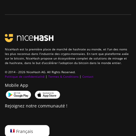
NiceHash est la première place de marché de hashrate au monde, et l'un des noms
les plus reconnus dans l'industrie des crypto-monnaies. En tant que plateforme axée
sur le bitcoin, NiceHash propose un écosystème complet de solutions de minage et
de hashrate, dans le but d’accélérer l’adoption du bitcoin dans le monde entier.
© 2014 - 2026 NiceHash AG. All Rights Reserved.
Politique de confidentialité
|
Termes & Conditions
|
Contact
Mobile App
Rejoignez notre communauté !
English
Français