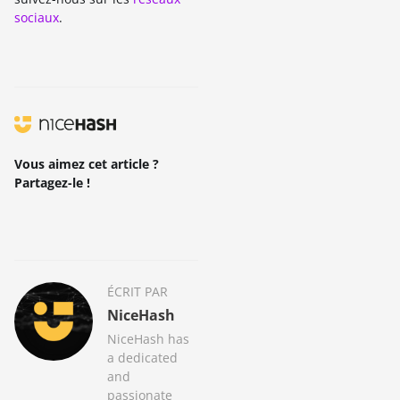
sociaux
.
Vous aimez cet article ?
Partagez-le !
ÉCRIT PAR
NiceHash
NiceHash has
a dedicated
and
passionate