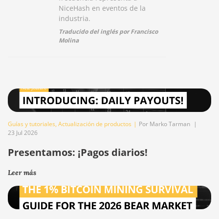
NiceHash en eventos de la
industria.
Traducido del inglés por Francisco
Molina
Guías y tutoriales
,
Actualización de productos
|
Por Marko Tarman
|
23 Jul 2026
Presentamos: ¡Pagos diarios!
Leer más