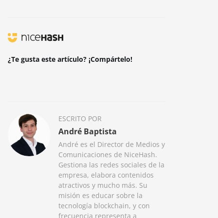
¿Te gusta este artículo? ¡Compártelo!
ESCRITO POR
André Baptista
André es el Director de Medios y
Comunicaciones de NiceHash.
Gestiona las redes sociales de la
empresa, elabora contenidos
atractivos y mucho más. Su
misión es educar sobre la
tecnología blockchain, y con
frecuencia representa a