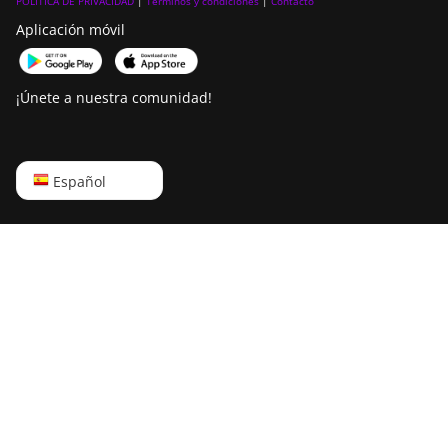
POLÍTICA DE PRIVACIDAD
|
Términos y condiciones
|
Contacto
Aplicación móvil
¡Únete a nuestra comunidad!
English
Español
Русский
中文
Deutsch
Português
Español
Français
日本語