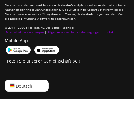
NiceHash ist der weltweit führende Hashrate-Marktplatz und einer der bekanntesten
Namen in der Kryptowährungsbranche. Als auf Bitcoin fokussierte Plattform bietet
NiceHash ein komplettes Ökosystem aus Mining-, Hashrate-Lösungen mit dem Ziel,
die Bitcoin-Einführung weltweit zu beschleunigen.
© 2014 - 2026 NiceHash AG. All Rights Reserved.
Datenschutzbestimmungen
|
Allgemeine Geschäftsftsbedingungen
|
Kontakt
Mobile App
Treten Sie unserer Gemeinschaft bei!
English
Deutsch
Русский
中文
Deutsch
Português