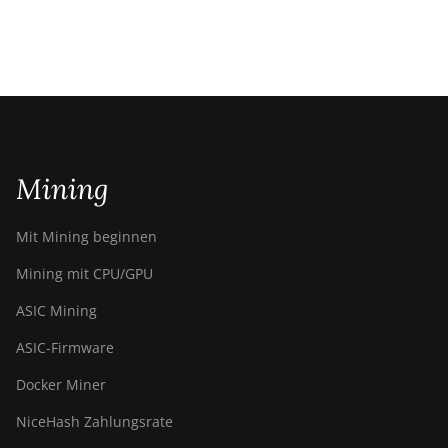
Mining
Mit Mining beginnen
Mining mit CPU/GPU
ASIC Mining
ASIC-Firmware
Docker Miner
NiceHash Zahlungsrate