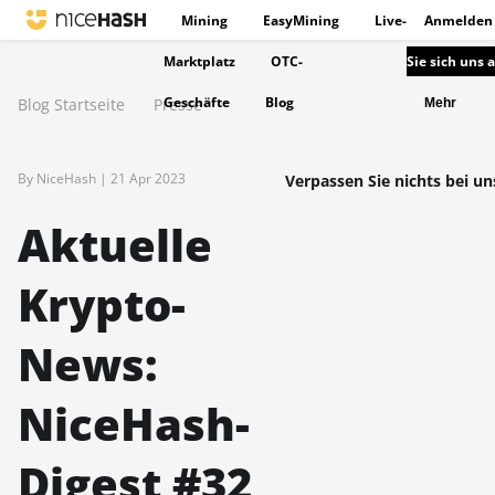
Mining
EasyMining
Live-
Anmelden
Marktplatz
OTC-
Sie sich uns 
Geschäfte
Blog
Blog Startseite
Presse
Mehr
By NiceHash |
21 Apr 2023
Verpassen Sie nichts bei un
Aktuelle
Krypto-
News:
NiceHash-
Digest #32