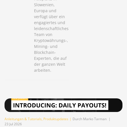
Slowenien,
Europa und
verfügt über ein
engagiertes und
leidenschaftliches
Team von
Kryptowährungs-,
Mining- und
Blockchain-
Experten, die auf
der ganzen Welt
arbeiten.
Anleitungen & Tutorials
,
Produktupdates
|
Durch Marko Tarman
|
23 Jul 2026