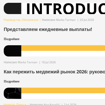
Руководства
,
Обновления
|
Написано Marko Tarman
|
23 Jul 2026
Представляем ежедневные выплаты!
Подробнее
Написано Marko Tarman
|
18 Jul 2026
Как пережить медвежий рынок 2026: руков
Подробнее
Новости
,
Пресса
|
Написано Ana Kovačič
|
2 Jul 2026