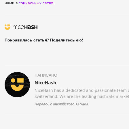
нами в
социальных сетях
.
Понравилась статья? Поделитесь ею!
НАПИСАНО
NiceHash
NiceHash has a dedicated and passionate team of
Switzerland. We are the leading hashrate market
Перевод с английского Tatiana