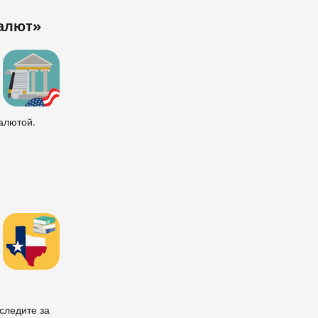
валют»
валютой.
следите за