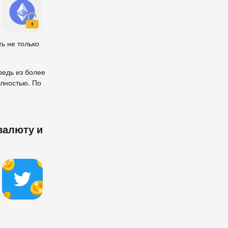
ь не только
редь из более
олностью. По
валюту и