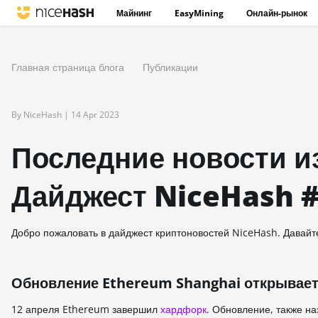
Майнинг
EasyMining
Онлайн-рынок
Главная страница блога
Публикации
By NiceHash |
14 Apr 2023
Последние новости и
Дайджест NiceHash 
Добро пожаловать в дайджест криптоновостей NiceHash. Давайт
Обновление Ethereum Shanghai открывает 
12 апреля Ethereum завершил
хардфорк
. Обновление, также н