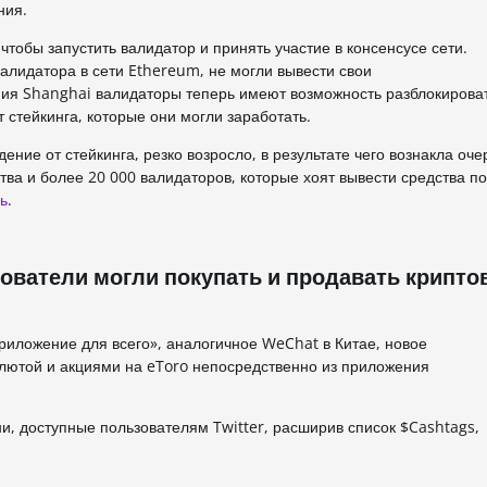
ния.
тобы запустить валидатор и принять участие в консенсусе сети.
валидатора в сети Ethereum, не могли вывести свои
ния Shanghai валидаторы теперь имеют возможность разблокироват
 стейкинга, которые они могли заработать.
ие от стейкинга, резко возросло, в результате чего вознакла оче
тва и более 20 000 валидаторов, которые хоят вывести средства п
ь
.
зователи могли покупать и продавать крипто
риложение для всего», аналогичное WeChat в Китае, новое
алютой и акциями на eToro непосредственно из приложения
и, доступные пользователям Twitter, расширив список $Cashtags,