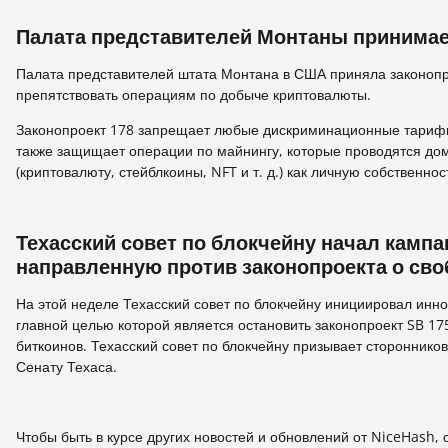
Палата представителей Монтаны принимает
Палата представителей штата Монтана в США приняла законопр
препятствовать операциям по добыче криптовалюты.
Законопроект 178 запрещает любые дискриминационные тарифы
также защищает операции по майнингу, которые проводятся дом
(криптовалюту, стейблкоины, NFT и т. д.) как личную собствен
Техасский совет по блокчейну начал камп
направленную против законопроекта о св
На этой неделе Техасский совет по блокчейну инициировал ин
главной целью которой является остановить законопроект SB 1
биткоинов. Техасский совет по блокчейну призывает стороннико
Сенату Техаса.
Чтобы быть в курсе других новостей и обновлений от NiceHash,