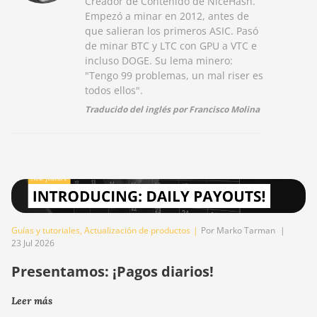
Creador de Contenido de NiceHash.
Empezó a minar en 2012, antes de
que salieran los primeros ASIC. Pasó
de minar BTC y LTC con GPU a VTC e
incluso DOGE. Su lema minero:
"Tengo 99 problemas, un mal riser es
todos ellos".
Traducido del inglés por Francisco Molina
Guías y tutoriales
,
Actualización de productos
|
Por Marko Tarman
|
23 Jul 2026
Presentamos: ¡Pagos diarios!
Leer más