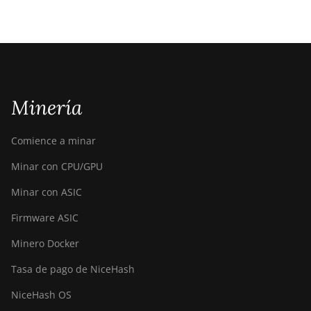
Minería
Comience a minar
Minar con CPU/GPU
Minar con ASIC
Firmware ASIC
Minero Docker
Tasa de pago de NiceHash
NiceHash OS