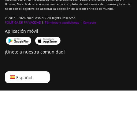
Bitcoin, NiceHash ofrece un ecosistema completo de soluciones de minería y tasa de
hash con el objetivo de acelerar la adopción de Bitcoin en todo el mundo.
© 2014 - 2026 NiceHash AG. All Rights Reserved.
POLÍTICA DE PRIVACIDAD
|
Términos y condiciones
|
Contacto
Aplicación móvil
¡Únete a nuestra comunidad!
English
Español
Русский
中文
Deutsch
Português
Español