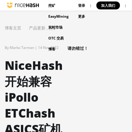
挖矿
登录
加入我们
|
|
EasyMining
更多
实时市场
博客主页
产品更新
,
挖矿
OTC 交易
By Marko Tarman |
14 Nov 2022
请勿错过！
博客
NiceHash
开始兼容
iPollo
ETChash
ASICS矿机