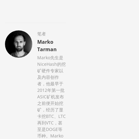
笔者
Marko
Tarman
Marko先生是
NiceHash的挖
矿硬件专家以
及内容创作
者，他最早于
2012年第一批
ASIC矿机发布
之前便开始挖
矿，经历了显
卡挖BTC、LTC
再到VTC，甚
至是DOGE等
币种。Marko