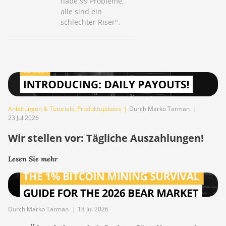
habe 99 Probleme,
alle sind ein
schlechter Riser".
Anleitungen & Tutorials
,
Produktupdates
|
Durch Marko Tarman
|
23 Jul 2026
Wir stellen vor: Tägliche Auszahlungen!
Lesen Sie mehr
Durch Marko Tarman
|
18 Jul 2026