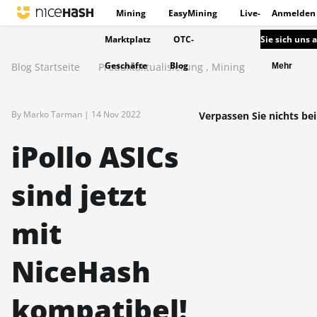
Mining
EasyMining
Live-
Anmelden
Marktplatz
OTC-
Sie sich uns 
Geschäfte
Blog
Blog Startseite
Produktaktualisierung
,
Mining
Mehr
By Marko Tarman |
14 Nov 2022
Verpassen Sie nichts bei
iPollo ASICs
sind jetzt
mit
NiceHash
kompatibel!