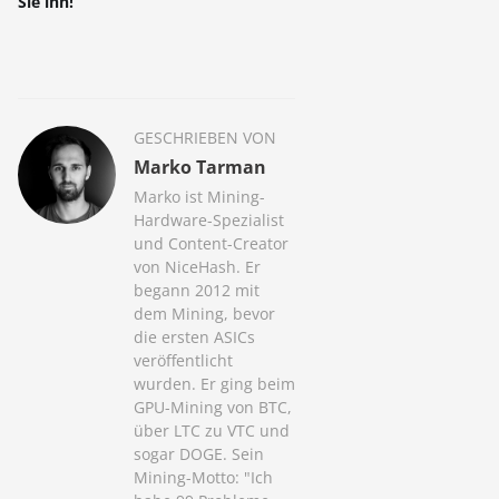
Sie ihn!
GESCHRIEBEN VON
Marko Tarman
Marko ist Mining-
Hardware-Spezialist
und Content-Creator
von NiceHash. Er
begann 2012 mit
dem Mining, bevor
die ersten ASICs
veröffentlicht
wurden. Er ging beim
GPU-Mining von BTC,
über LTC zu VTC und
sogar DOGE. Sein
Mining-Motto: "Ich