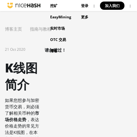
挖矿
登录
加入我们
|
|
EasyMining
更多
实时市场
博客主页
指南与教程
OTC 交易
21 Oct 2020
请勿错过！
博客
K线图
简介
如果您想参与加密
货币交易，则必须
了解相关币种的
市
场价格走势
，表达
价格走势的常见方
法是K线图，在本