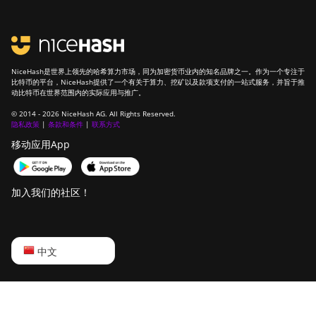
NiceHash是世界上领先的哈希算力市场，同为加密货币业内的知名品牌之一。作为一个专注于
比特币的平台，NiceHash提供了一个有关于算力、挖矿以及款项支付的一站式服务，并旨于推
动比特币在世界范围内的实际应用与推广。
© 2014 - 2026 NiceHash AG. All Rights Reserved.
隐私政策
|
条款和条件
|
联系方式
移动应用App
加入我们的社区！
English
中文
Русский
中文