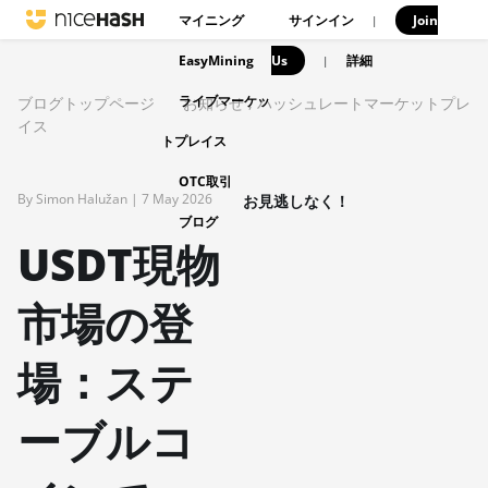
マイニング
サインイン
Join
|
EasyMining
Us
|
詳細
ライブマーケッ
ブログトップページ
お知らせ
,
ハッシュレートマーケットプレ
イス
トプレイス
OTC取引
By Simon Halužan |
7 May 2026
お見逃しなく！
ブログ
USDT現物
市場の登
場：ステ
ーブルコ