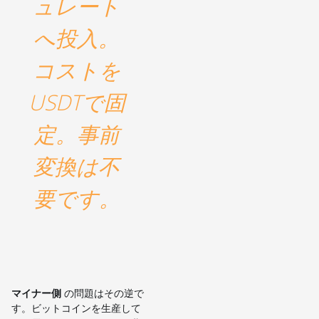
ュレート
へ投入。
コストを
USDTで固
定。事前
変換は不
要です。
マイナー側
の問題はその逆で
す。ビットコインを生産して