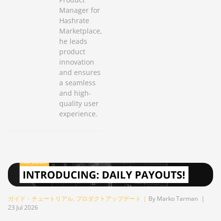
Manager for
Hashrate
Marketplace,
he leads
product
innovation
and ensures
a seamless
and high-
quality user
experience.
ガイド・チュートリアル
,
プロダクトアップデート
|
By Marko Tarman
|
23 Jul 2026