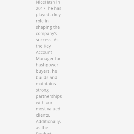
NiceHash in
2017, he has
played a key
role in
shaping the
company’s
success. As
the Key
Account
Manager for
hashpower
buyers, he
builds and
maintains
strong
partnerships
with our
most valued
clients.
Additionally,
as the
Product